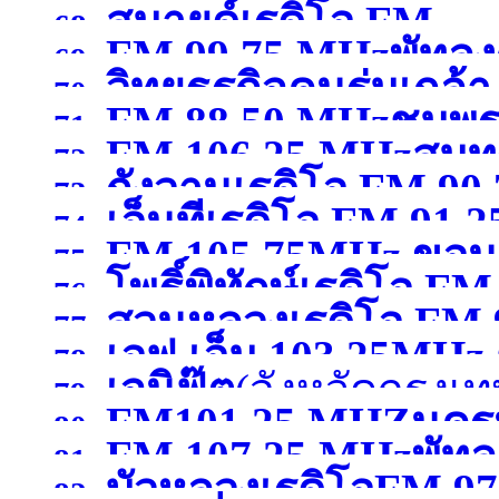
สมายด์เรดิโอ FM
68.
FM 99.75 MHzพัทลุง
69.
วิทยุธุรกิจคนร่มเกล้
97.75MHzกรุงเทพมหา
70.
FM 88.50 MHzชุมพ
71.
FM 106.25 MHzสมุ
MHzกรุงเทพมหานคร
(จ
72.
กังวานเรดิโอ FM 90
73.
เอ็นทีเรดิโอ FM 9
74.
FM 105.75MHz ขอน
สุพรรณบุรี )
75.
)
โพธิ์พิทักษ์เรดิโอ 
76.
สวนหลวงเรดิโอ FM
77.
เอฟ.เอ็ม 103.25MHz 
ขอนแก่น )
78.
เจนิฟู๊ต
(จังหวัดกรุง
สมุทรสาคร )
79.
FM101.25 MHZนคร
นครสวรรค์
(จังหวัดนคร
80.
FM 107.25 MHzพัทลุ
81.
บัวหลวงเรดิโอFM 9
82.