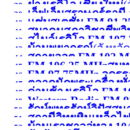
ฝางเรดิโอ เชียงใหม่
(
38.
เอ็ฟเอ็มสุราษฎร์ธานี
สุพรรณบุรี )
39.
เเซ่บสเตชั่น FM.91.2
40.
สมาคมสภาวิชาชีพวิท
สุราษฎร์ธานี )
41.
สไมล์เรดิโอ FM 10
42.
บ้านพยากรณ์
(จังหว
โทรทัศน์
(จังหวัดชลบุรี )
43.
สกายออต FM 102 MH
44.
FM 106.25 MHzสมุ
45.
FM 97.75MHz อุดรธ
46.
)
ตลาดนัดพระเครื่องทั่
47.
ด่านช้างเรดิโอ FM 
48.
Western Radio FM.9
49.
รักษ์พุทธรักษ์วิปัสสน
สุพรรณบุรี )
50.
)
สถานีวิทยุหินเหล็ก
51.
บ้านเราชาวอู่ทอง 10
กรุงเทพมหานคร )
52.