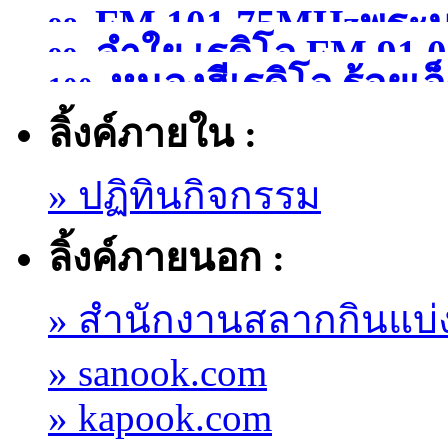
FM 101.75MHzพระน
นครศรีธรรมราช
(จังหว
98.
ลำใย เรดิโอ FM 91.
99.
หนองฮีเรดิโอ ร้อยเอ
พระนครศรีอยุธยา )
100.
ลิ้งค์ภายใน :
» ปฏิทินกิจกรรม
ลิ้งค์ภายนอก :
» สำนักงานสลากกินแบ่
» sanook.com
» kapook.com