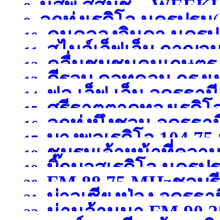
นสพ.สสมช. , WEEK
8.
ลูกทุ่งเรดิโอ นครปฐม
9.
คนคลองจินดา นคร
กาญจนบุรี )
10.
สไมล์เอ็ฟเอ็ม กาญจนบ
11.
คลื่นชุมชนคนเกษตร 
12.
ดีรอบ ดอทคอม กรุงเ
13.
ฟูล เอ็ฟ เอ็ม อุดรธานี
14.
ศรีธาตุตาดทองเรดิ
15.
ลูกทุ่งบึงชวน อุดรธาน
16.
บางพูลเรดิโอ 104.75
อุดรธานี
(จังหวัดอุดรธาน
17.
ชมรมเจ้าหน้าที่ควา
18.
บิ๊กบอสเรดิโอ นครป
19.
FM 88.75 MHzชลบุรี
กาญจนบุรี )
20.
บ่าวเซียงป่อง อุดรธา
21.
น่านล้านนา FM 90.
22.