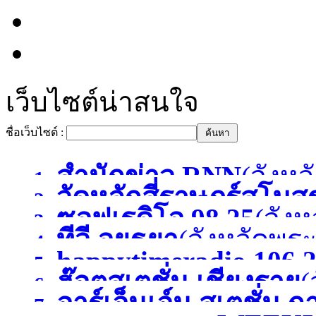
เว็บไซต์น่าสนใจ
ชื่อเว็บไซต์ :
สำนักข่าว RNN
(จังหว
1.
วัดหลักสี่ราษฎร์สโม
2.
ซอฟเรดิโอ 98.25
(จังห
3.
ทีวี อยุธยา
(จังหวัดพร
สมุทรสาคร )
4.
happytimeradio 106.
5.
ฮ๊อตสเตชั่น เชียงราย
(
6.
)
อาร์เอ็นเอ์น สเตชั่น 
7.