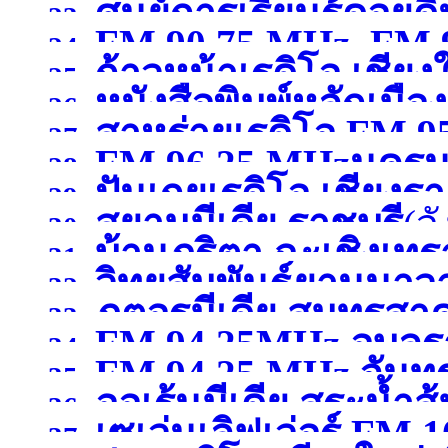
ศูนย์การเรียนรู้ดอยดิ
23.
FM 90.75 MHz, FM 9
24.
ก้าวหน้าเรดิโอ เชียง
25.
หนังสือพิมพ์หลักเมือง
26.
สาหร่ายเรดิโอ FM 9
27.
FM 96.25 MHzนคร
28.
ปันเกยเรดิโอ เชียงร
29.
สยามมีเดีย ราชบุรี
(จ
30.
บ้านภูริตา ฉะเชิงเทร
31.
วิทยุสัมพันธ์ยานนาว
32.
ภุตอรมีเดีย สมุทรสา
33.
FM 94.25MHz อุบลร
MHzกรุงเทพมหานคร
(จ
34.
FM 94.25 MHz จันทรบ
35.
ออเร้นมีเดีย สระน้ำ
36.
เซเว่นเลิฟเว่อร์ FM 1
37.