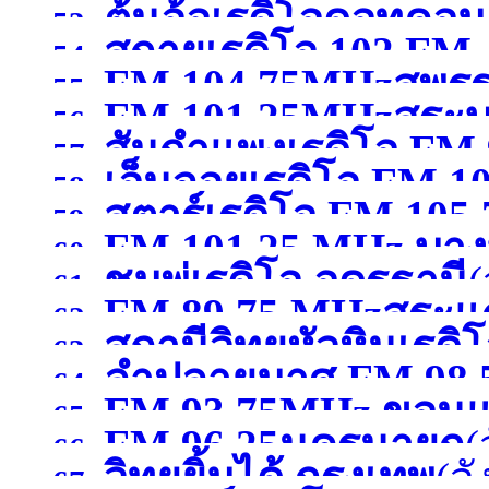
ต้นอ้อเรดิโอดอทคอม 
ประจวบคีรีขันธ์
(จังหวัด
53.
สกายเรดิโอ 102 FM .
สุพรรณบุรี )
54.
FM 104.75MHzสุพรร
สุราษฎร์ธานี )
55.
FM 101.25MHzสระบุ
56.
สันกำแพงเรดิโอ FM 
57.
เอ็นจอยเรดิโอ FM 
58.
สตาร์เรดิโอ FM 105
เชียงใหม่ )
59.
FM 101.25 MHz บางบ
ขอนแก่น )
60.
ชมพู่เรดิโอ อุดรธานี
(
เชียงราย )
61.
FM 89.75 MHzสระแก
สมุทรปราการ )
62.
สถานีวิทยุหัวหินเรด
63.
ลำปลายมาศ FM 98.50
64.
FM 93.75MHz ขอนแ
ประจวบคีรีขันธ์
(จังหวัด
65.
FM 96.25นครนายก
(
66.
วิทยุยิ้มได้ กรุงเทพ
(จ
67.