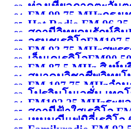
ท่องเที่ยวภาคตะวันต
83.
FM 99.75 MHzกรุง
ปทุมธานี )
84.
Hot Radio FM.96.2
85.
สถานีวิทยุคนรักษ์ดิ
กรุงเทพมหานคร )
86.
อรนุชเรดิโอFM107.50
สมุทรสาคร )
87.
FM 93.75 MHzสุพรรณ
เชียงใหม่ )
88.
เอ็นเคเรดิโอFM90.50
89.
FM 87.5 MHz สิงห์บุร
90.
สมาคมวิชาชีพวิทยุโ
91.
FM 107.75 MHzอำน
92.
โปรอินโนเวชั่น เทคโ
จังหวัดนครปฐม
(จังหวั
93.
FM102.25 MHzระยอ
94.
สถานีฟ้าใสเรดิโอ 
สมุทรปราการ
(จังหวัดส
95.
เหมมณีแฟมิลี่เรดิโอ
96.
Familyradio FM 92.
สกลนคร )
97.