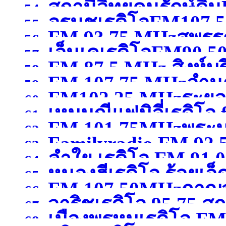
สถานีวิทยุคนรักษ์ดิ
สมุทรสาคร )
54.
อรนุชเรดิโอFM107.50
กรุงเทพมหานคร )
55.
FM 93.75 MHzสุพรรณ
เชียงใหม่ )
56.
เอ็นเคเรดิโอFM90.50
57.
FM 87.5 MHz สิงห์บุร
58.
FM 107.75 MHzอำน
59.
FM102.25 MHzระยอ
60.
เหมมณีแฟมิลี่เรดิโอ
61.
FM 101.75MHzพระน
62.
Familyradio FM 92.
นครศรีธรรมราช
(จังหว
63.
ลำใย เรดิโอ FM 91.
พระนครศรีอยุธยา )
64.
หนองฮีเรดิโอ ร้อยเอ็
65.
FM 107.50MHzกาญจ
66.
วาริชเรดิโอ 95.75 
67.
เมืองพรหมเรดิโอ FM 
68.