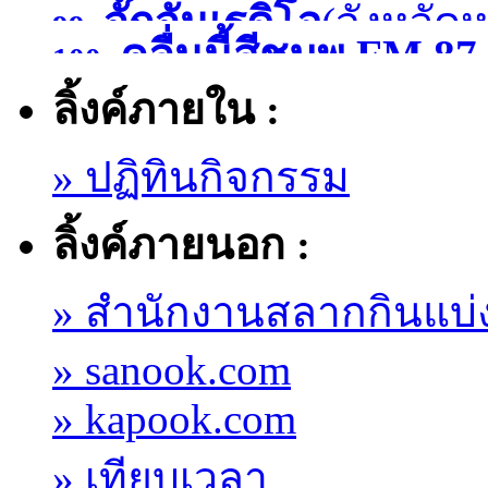
จั๊กจั่นเรดิโอ
(จังหวัด
99.
)
คลื่นนี้สีชมพู FM
100.
ลิ้งค์ภายใน :
มหาสารคาม )
» ปฏิทินกิจกรรม
ลิ้งค์ภายนอก :
» สำนักงานสลากกินแบ่
» sanook.com
» kapook.com
» เทียบเวลา