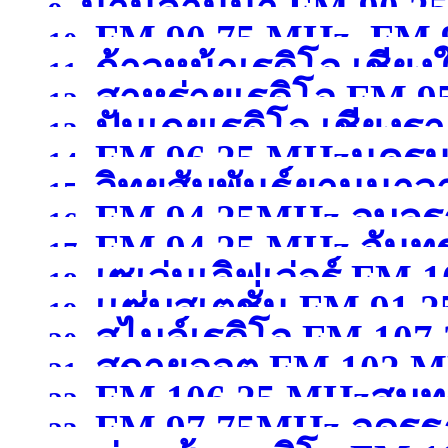
น่านล้านนา FM 90.2
9.
FM 90.75 MHz, FM 9
10.
ก้าวหน้าเรดิโอ เชียง
11.
สาหร่ายเรดิโอ FM 9
12.
ปันเกยเรดิโอ เชียงร
13.
FM 96.25 MHzนคร
14.
วิทยุสัมพันธ์ยานนาว
15.
FM 94.25MHz อุบลร
16.
FM 94.25 MHz จันทรบ
MHzกรุงเทพมหานคร
(จ
17.
เซเว่นเลิฟเว่อร์ FM 1
18.
เเซ่บสเตชั่น FM.91.2
19.
สไมล์เรดิโอ FM 10
สุพรรณบุรี )
20.
สกายออต FM 102 MH
21.
FM 106.25 MHzสมุ
22.
FM 97.75MHz อุดรธ
23.