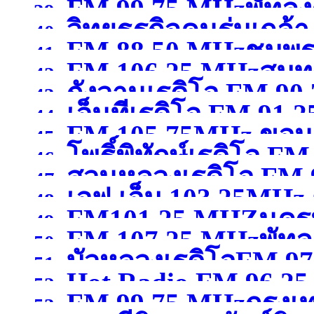
FM 99.75 MHzพัทลุง
39.
วิทยุธุรกิจคนร่มเกล้
97.75MHzกรุงเทพมหา
40.
FM 88.50 MHzชุมพ
41.
FM 106.25 MHzสมุ
MHzกรุงเทพมหานคร
(จ
42.
กังวานเรดิโอ FM 90
43.
เอ็นทีเรดิโอ FM 9
44.
FM 105.75MHz ขอน
สุพรรณบุรี )
45.
)
โพธิ์พิทักษ์เรดิโอ 
46.
สวนหลวงเรดิโอ FM
47.
เอฟ.เอ็ม 103.25MHz 
ขอนแก่น )
48.
FM101.25 MHZนคร
สมุทรสาคร )
49.
FM 107.25 MHzพัทลุ
นครสวรรค์
(จังหวัดนคร
50.
บัวหลวงเรดิโอFM 9
51.
Hot Radio FM.96.2
52.
FM 99.75 MHzกรุง
ปทุมธานี )
53.