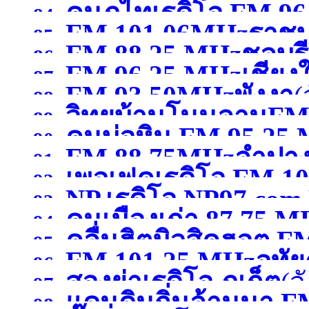
คนภูไทเรดิโอ FM 9
84.
FM 101.06MHzราชบุ
85.
FM 88.25 MHzชลบุรี
สกลนคร )
86.
FM 96.25 MHzเชียงใ
87.
FM 93.50MHzพังงา
(
88.
วิทยุบ้านโนนลานFM
89.
คนบ่อหิน FM 95.25
90.
FM 88.75MHzลำปา
ศรีสะเกษ )
91.
เพอเฟคเรดิโอ FM 10
หนองคาย )
92.
NP.เรดิโอ NP97.co
93.
คนเมืองเก่า 87.75 
สระบุรี)
94.
)
คลื่นฮิตมิวสิคฮอต F
95.
FM 101.25 MHzอุทัย
96.
สองย่าเรดิโอ ภูเก็ต
(จ
อุดรธานี )
97.
แดนดินถิ่นล้านนา F
98.