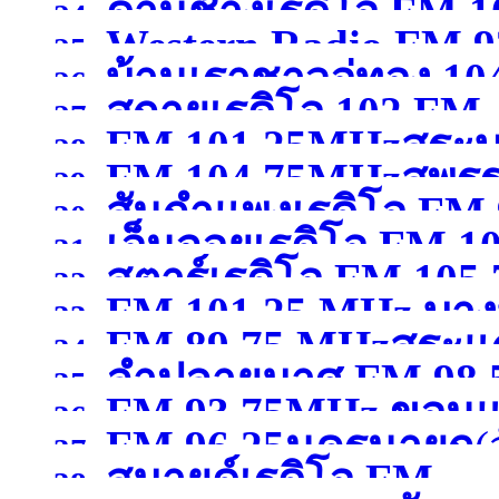
)
ด่านช้างเรดิโอ FM 
24.
Western Radio FM.9
25.
บ้านเราชาวอู่ทอง 10
สุพรรณบุรี )
26.
)
สกายเรดิโอ 102 FM .
27.
FM 101.25MHzสระบุ
สุพรรณบุรี )
28.
FM 104.75MHzสุพรร
29.
สันกำแพงเรดิโอ FM 
30.
เอ็นจอยเรดิโอ FM 
31.
สตาร์เรดิโอ FM 105
เชียงใหม่ )
32.
FM 101.25 MHz บางบ
ขอนแก่น )
33.
FM 89.75 MHzสระแก
เชียงราย )
34.
ลำปลายมาศ FM 98.50
สมุทรปราการ )
35.
FM 93.75MHz ขอนแ
36.
FM 96.25นครนายก
(
37.
สมายด์เรดิโอ FM
38.