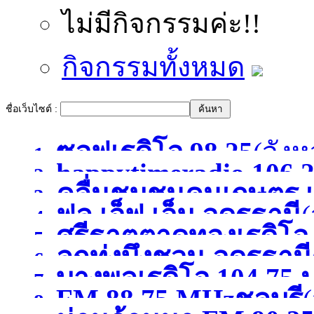
ไม่มีกิจกรรมค่ะ!!
กิจกรรมทั้งหมด
ชื่อเว็บไซต์ :
ซอฟเรดิโอ 98.25
(จังห
1.
happytimeradio 106.
2.
คลื่นชุมชนคนเกษตร เ
3.
)
ฟูล เอ็ฟ เอ็ม อุดรธานี
(
4.
ศรีธาตุตาดทองเรดิโ
5.
ลูกทุ่งบึงชวน อุดรธานี
6.
บางพูลเรดิโอ 104.75 
อุดรธานี
(จังหวัดอุดรธาน
7.
FM 88.75 MHzชลบุรี
(
8.