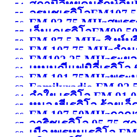
สถานีวิทยุคนรักษ์ดิ
สมุทรสาคร )
54.
อรนุชเรดิโอFM107.50
กรุงเทพมหานคร )
55.
FM 93.75 MHzสุพรรณ
เชียงใหม่ )
56.
เอ็นเคเรดิโอFM90.50
57.
FM 87.5 MHz สิงห์บุร
58.
FM 107.75 MHzอำน
59.
FM102.25 MHzระยอ
60.
เหมมณีแฟมิลี่เรดิโอ
61.
FM 101.75MHzพระน
62.
Familyradio FM 92.
นครศรีธรรมราช
(จังหว
63.
ลำใย เรดิโอ FM 91.
พระนครศรีอยุธยา )
64.
หนองฮีเรดิโอ ร้อยเอ็
65.
FM 107.50MHzกาญจ
66.
วาริชเรดิโอ 95.75 
67.
เมืองพรหมเรดิโอ FM 
68.