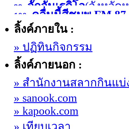
จั๊กจั่นเรดิโอ
(จังหวัด
99.
)
คลื่นนี้สีชมพู FM
100.
ลิ้งค์ภายใน :
มหาสารคาม )
» ปฏิทินกิจกรรม
ลิ้งค์ภายนอก :
» สำนักงานสลากกินแบ่
» sanook.com
» kapook.com
» เทียบเวลา