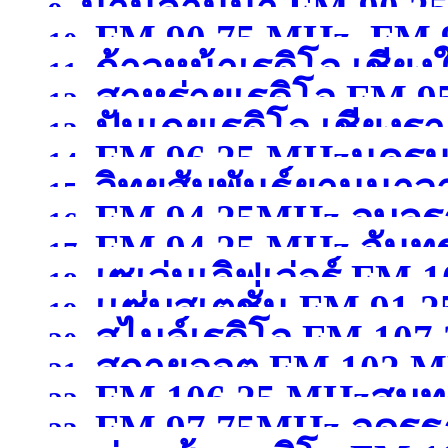
น่านล้านนา FM 90.2
9.
FM 90.75 MHz, FM 9
10.
ก้าวหน้าเรดิโอ เชียง
11.
สาหร่ายเรดิโอ FM 9
12.
ปันเกยเรดิโอ เชียงร
13.
FM 96.25 MHzนคร
14.
วิทยุสัมพันธ์ยานนาว
15.
FM 94.25MHz อุบลร
16.
FM 94.25 MHz จันทรบ
MHzกรุงเทพมหานคร
(จ
17.
เซเว่นเลิฟเว่อร์ FM 1
18.
เเซ่บสเตชั่น FM.91.2
19.
สไมล์เรดิโอ FM 10
สุพรรณบุรี )
20.
สกายออต FM 102 MH
21.
FM 106.25 MHzสมุ
22.
FM 97.75MHz อุดรธ
23.