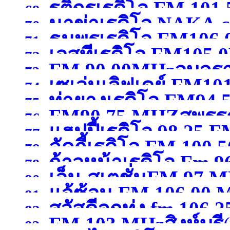
รติกรเรดิโอ FM 101
69.
นาข่าเรดิโอ NAKA
FM 107.50 MHz พิษณุ
70.
ธนพรเรดิโอ FM106
กาญจนบุรี )
71.
เอสทีเรดิโอ FM105
102.50MHzมหาสารคา
72.
FM 90.00MHzอุบลร
73.
เซเว่นเลิฟเดย์ FM10
74.
ท่ายางเรดิโอ FM94.
75.
FM90.75 MHZสุพรรณ
สุพรรณบุรี )
76.
แฮปปี้เรดิโอ 98.25 F
77.
ลัคกี้เรดิโอ FM 100
78.
ก้าวหน้าเรดิโอ Fm 9
79.
เอ็ม-สเตชั่นFM 97 
80.
แจ้ซ้อน FM 106.00
เชียงใหม่ )
81.
สวัสดีลูกทุ่ง fm 106.25
กาญจนบุรี )
82.
FM 103 MHzสิงห์บุรี
83.