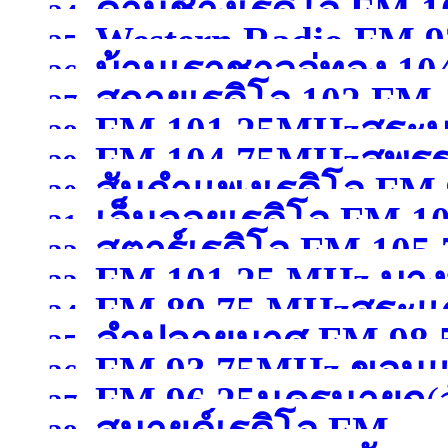
)
ด่านช้างเรดิโอ FM 
24.
Western Radio FM.9
25.
บ้านเราชาวอู่ทอง 10
สุพรรณบุรี )
26.
)
สกายเรดิโอ 102 FM .
27.
FM 101.25MHzสระบุ
สุพรรณบุรี )
28.
FM 104.75MHzสุพรร
29.
สันกำแพงเรดิโอ FM 
30.
เอ็นจอยเรดิโอ FM 
31.
สตาร์เรดิโอ FM 105
เชียงใหม่ )
32.
FM 101.25 MHz บางบ
ขอนแก่น )
33.
FM 89.75 MHzสระแก
เชียงราย )
34.
ลำปลายมาศ FM 98.50
สมุทรปราการ )
35.
FM 93.75MHz ขอนแ
36.
FM 96.25นครนายก
(
37.
สมายด์เรดิโอ FM
38.