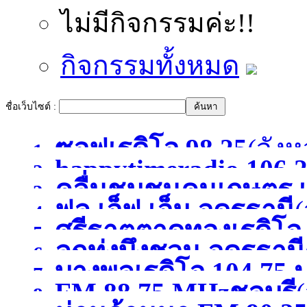
ไม่มีกิจกรรมค่ะ!!
กิจกรรมทั้งหมด
ชื่อเว็บไซต์ :
ซอฟเรดิโอ 98.25
(จังห
1.
happytimeradio 106.
2.
คลื่นชุมชนคนเกษตร เ
3.
)
ฟูล เอ็ฟ เอ็ม อุดรธานี
(
4.
ศรีธาตุตาดทองเรดิโ
5.
ลูกทุ่งบึงชวน อุดรธานี
6.
บางพูลเรดิโอ 104.75 
อุดรธานี
(จังหวัดอุดรธาน
7.
FM 88.75 MHzชลบุรี
(
8.