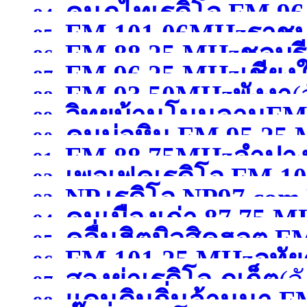
คนภูไทเรดิโอ FM 9
84.
FM 101.06MHzราชบุ
85.
FM 88.25 MHzชลบุรี
สกลนคร )
86.
FM 96.25 MHzเชียงใ
87.
FM 93.50MHzพังงา
(
88.
วิทยุบ้านโนนลานFM
89.
คนบ่อหิน FM 95.25
90.
FM 88.75MHzลำปา
ศรีสะเกษ )
91.
เพอเฟคเรดิโอ FM 10
หนองคาย )
92.
NP.เรดิโอ NP97.co
93.
คนเมืองเก่า 87.75 
สระบุรี)
94.
)
คลื่นฮิตมิวสิคฮอต F
95.
FM 101.25 MHzอุทัย
96.
สองย่าเรดิโอ ภูเก็ต
(จ
อุดรธานี )
97.
แดนดินถิ่นล้านนา F
98.