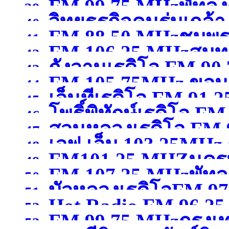
FM 99.75 MHzพัทลุง
39.
วิทยุธุรกิจคนร่มเกล้
97.75MHzกรุงเทพมหา
40.
FM 88.50 MHzชุมพ
41.
FM 106.25 MHzสมุ
MHzกรุงเทพมหานคร
(จ
42.
กังวานเรดิโอ FM 90
43.
FM 105.75MHz ขอน
44.
เอ็นทีเรดิโอ FM 9
สุพรรณบุรี )
45.
โพธิ์พิทักษ์เรดิโอ 
46.
)
สวนหลวงเรดิโอ FM
47.
เอฟ.เอ็ม 103.25MHz 
ขอนแก่น )
48.
FM101.25 MHZนคร
สมุทรสาคร )
49.
FM 107.25 MHzพัทลุ
นครสวรรค์
(จังหวัดนคร
50.
บัวหลวงเรดิโอFM 9
51.
Hot Radio FM.96.2
52.
FM 99.75 MHzกรุง
ปทุมธานี )
53.