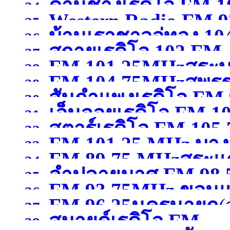
)
ด่านช้างเรดิโอ FM 
24.
Western Radio FM.9
25.
บ้านเราชาวอู่ทอง 10
สุพรรณบุรี )
26.
)
สกายเรดิโอ 102 FM .
27.
FM 101.25MHzสระบุ
สุพรรณบุรี )
28.
FM 104.75MHzสุพรร
29.
สันกำแพงเรดิโอ FM 
30.
เอ็นจอยเรดิโอ FM 
31.
สตาร์เรดิโอ FM 105
เชียงใหม่ )
32.
FM 101.25 MHz บางบ
ขอนแก่น )
33.
FM 89.75 MHzสระแก
เชียงราย )
34.
ลำปลายมาศ FM 98.50
สมุทรปราการ )
35.
FM 93.75MHz ขอนแ
36.
FM 96.25นครนายก
(
37.
สมายด์เรดิโอ FM
38.