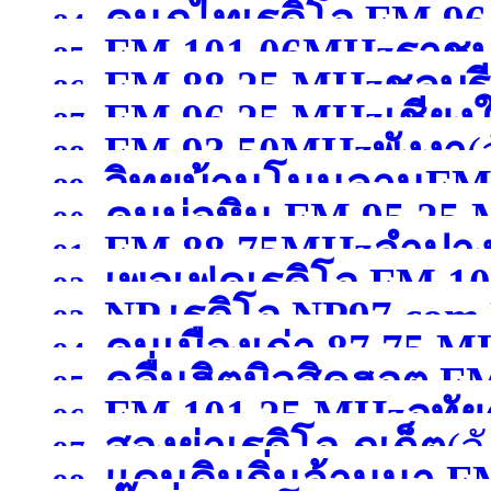
คนภูไทเรดิโอ FM 9
84.
FM 101.06MHzราชบุ
85.
FM 88.25 MHzชลบุรี
สกลนคร )
86.
FM 96.25 MHzเชียงใ
87.
FM 93.50MHzพังงา
(
88.
วิทยุบ้านโนนลานFM
89.
คนบ่อหิน FM 95.25
90.
FM 88.75MHzลำปา
ศรีสะเกษ )
91.
เพอเฟคเรดิโอ FM 10
หนองคาย )
92.
NP.เรดิโอ NP97.co
93.
คนเมืองเก่า 87.75 
สระบุรี)
94.
)
คลื่นฮิตมิวสิคฮอต F
95.
FM 101.25 MHzอุทัย
96.
สองย่าเรดิโอ ภูเก็ต
(จ
อุดรธานี )
97.
แดนดินถิ่นล้านนา F
98.