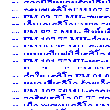
สถานีวิทยุคนรักษ์ดิ
สมุทรสาคร )
54.
อรนุชเรดิโอFM107.50
กรุงเทพมหานคร )
55.
FM 93.75 MHzสุพรรณ
เชียงใหม่ )
56.
เอ็นเคเรดิโอFM90.50
57.
FM 87.5 MHz สิงห์บุร
58.
FM 107.75 MHzอำน
59.
FM102.25 MHzระยอ
60.
เหมมณีแฟมิลี่เรดิโอ
61.
FM 101.75MHzพระน
62.
Familyradio FM 92.
นครศรีธรรมราช
(จังหว
63.
ลำใย เรดิโอ FM 91.
พระนครศรีอยุธยา )
64.
หนองฮีเรดิโอ ร้อยเอ็
65.
FM 107.50MHzกาญจ
66.
วาริชเรดิโอ 95.75 
67.
เมืองพรหมเรดิโอ FM 
68.