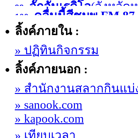
จั๊กจั่นเรดิโอ
(จังหวัด
99.
)
คลื่นนี้สีชมพู FM
100.
ลิ้งค์ภายใน :
มหาสารคาม )
» ปฏิทินกิจกรรม
ลิ้งค์ภายนอก :
» สำนักงานสลากกินแบ่
» sanook.com
» kapook.com
» เทียบเวลา