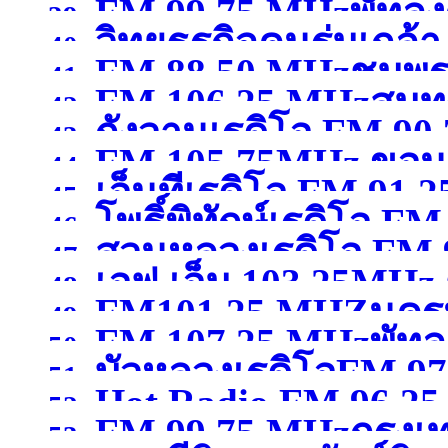
FM 99.75 MHzพัทลุง
39.
วิทยุธุรกิจคนร่มเกล้
97.75MHzกรุงเทพมหา
40.
FM 88.50 MHzชุมพ
41.
FM 106.25 MHzสมุ
MHzกรุงเทพมหานคร
(จ
42.
กังวานเรดิโอ FM 90
43.
FM 105.75MHz ขอน
44.
เอ็นทีเรดิโอ FM 9
สุพรรณบุรี )
45.
โพธิ์พิทักษ์เรดิโอ 
46.
)
สวนหลวงเรดิโอ FM
47.
เอฟ.เอ็ม 103.25MHz 
ขอนแก่น )
48.
FM101.25 MHZนคร
สมุทรสาคร )
49.
FM 107.25 MHzพัทลุ
นครสวรรค์
(จังหวัดนคร
50.
บัวหลวงเรดิโอFM 9
51.
Hot Radio FM.96.2
52.
FM 99.75 MHzกรุง
ปทุมธานี )
53.