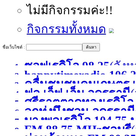
ไม่มีกิจกรรมค่ะ!!
กิจกรรมทั้งหมด
ชื่อเว็บไซต์ :
ซอฟเรดิโอ 98.25
(จังห
1.
happytimeradio 106.
2.
คลื่นชุมชนคนเกษตร เ
3.
)
ฟูล เอ็ฟ เอ็ม อุดรธานี
(
4.
ศรีธาตุตาดทองเรดิโ
5.
ลูกทุ่งบึงชวน อุดรธานี
6.
บางพูลเรดิโอ 104.75 
อุดรธานี
(จังหวัดอุดรธาน
7.
FM 88.75 MHzชลบุรี
(
8.