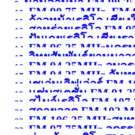
น่านล้านนา FM 90.2
9.
FM 90.75 MHz, FM 9
10.
ก้าวหน้าเรดิโอ เชียง
11.
สาหร่ายเรดิโอ FM 9
12.
ปันเกยเรดิโอ เชียงร
13.
FM 96.25 MHzนคร
14.
วิทยุสัมพันธ์ยานนาว
15.
FM 94.25MHz อุบลร
16.
FM 94.25 MHz จันทรบ
MHzกรุงเทพมหานคร
(จ
17.
เซเว่นเลิฟเว่อร์ FM 1
18.
เเซ่บสเตชั่น FM.91.2
19.
สไมล์เรดิโอ FM 10
สุพรรณบุรี )
20.
สกายออต FM 102 MH
21.
FM 106.25 MHzสมุ
22.
FM 97.75MHz อุดรธ
23.