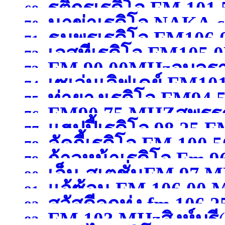
รติกรเรดิโอ FM 101
69.
นาข่าเรดิโอ NAKA
FM 107.50 MHz พิษณุ
70.
ธนพรเรดิโอ FM106
กาญจนบุรี )
71.
เอสทีเรดิโอ FM105
102.50MHzมหาสารคา
72.
FM 90.00MHzอุบลร
73.
เซเว่นเลิฟเดย์ FM10
74.
ท่ายางเรดิโอ FM94.
75.
FM90.75 MHZสุพรรณ
สุพรรณบุรี )
76.
แฮปปี้เรดิโอ 98.25 F
77.
ลัคกี้เรดิโอ FM 100
78.
ก้าวหน้าเรดิโอ Fm 9
79.
เอ็ม-สเตชั่นFM 97 
80.
แจ้ซ้อน FM 106.00
เชียงใหม่ )
81.
สวัสดีลูกทุ่ง fm 106.25
กาญจนบุรี )
82.
FM 103 MHzสิงห์บุรี
83.