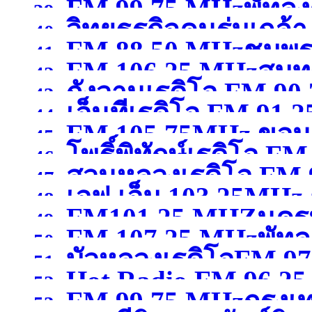
FM 99.75 MHzพัทลุง
39.
วิทยุธุรกิจคนร่มเกล้
97.75MHzกรุงเทพมหา
40.
FM 88.50 MHzชุมพ
41.
FM 106.25 MHzสมุ
MHzกรุงเทพมหานคร
(จ
42.
กังวานเรดิโอ FM 90
43.
เอ็นทีเรดิโอ FM 9
44.
FM 105.75MHz ขอน
สุพรรณบุรี )
45.
)
โพธิ์พิทักษ์เรดิโอ 
46.
สวนหลวงเรดิโอ FM
47.
เอฟ.เอ็ม 103.25MHz 
ขอนแก่น )
48.
FM101.25 MHZนคร
สมุทรสาคร )
49.
FM 107.25 MHzพัทลุ
นครสวรรค์
(จังหวัดนคร
50.
บัวหลวงเรดิโอFM 9
51.
Hot Radio FM.96.2
52.
FM 99.75 MHzกรุง
ปทุมธานี )
53.