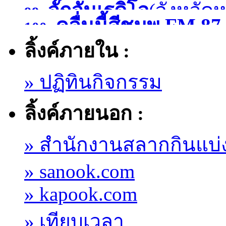
จั๊กจั่นเรดิโอ
(จังหวัด
99.
)
คลื่นนี้สีชมพู FM
100.
ลิ้งค์ภายใน :
มหาสารคาม )
» ปฏิทินกิจกรรม
ลิ้งค์ภายนอก :
» สำนักงานสลากกินแบ่
» sanook.com
» kapook.com
» เทียบเวลา