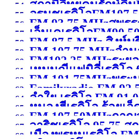
สถานีวิทยุคนรักษ์ดิ
สมุทรสาคร )
54.
อรนุชเรดิโอFM107.50
กรุงเทพมหานคร )
55.
FM 93.75 MHzสุพรรณ
เชียงใหม่ )
56.
เอ็นเคเรดิโอFM90.50
57.
FM 87.5 MHz สิงห์บุร
58.
FM 107.75 MHzอำน
59.
FM102.25 MHzระยอ
60.
เหมมณีแฟมิลี่เรดิโอ
61.
FM 101.75MHzพระน
62.
Familyradio FM 92.
นครศรีธรรมราช
(จังหว
63.
ลำใย เรดิโอ FM 91.
พระนครศรีอยุธยา )
64.
หนองฮีเรดิโอ ร้อยเอ็
65.
FM 107.50MHzกาญจ
66.
วาริชเรดิโอ 95.75 
67.
เมืองพรหมเรดิโอ FM 
68.