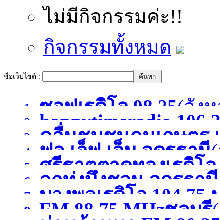
ไม่มีกิจกรรมค่ะ!!
กิจกรรมทั้งหมด
ชื่อเว็บไซต์ :
ซอฟเรดิโอ 98.25
(จังห
1.
happytimeradio 106.
2.
คลื่นชุมชนคนเกษตร เ
3.
)
ฟูล เอ็ฟ เอ็ม อุดรธานี
(
4.
ศรีธาตุตาดทองเรดิโ
5.
ลูกทุ่งบึงชวน อุดรธานี
6.
บางพูลเรดิโอ 104.75 
อุดรธานี
(จังหวัดอุดรธาน
7.
FM 88.75 MHzชลบุรี
(
8.