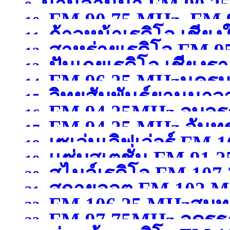
น่านล้านนา FM 90.2
9.
FM 90.75 MHz, FM 9
10.
ก้าวหน้าเรดิโอ เชียง
11.
สาหร่ายเรดิโอ FM 9
12.
ปันเกยเรดิโอ เชียงร
13.
FM 96.25 MHzนคร
14.
วิทยุสัมพันธ์ยานนาว
15.
FM 94.25MHz อุบลร
16.
FM 94.25 MHz จันทรบ
MHzกรุงเทพมหานคร
(จ
17.
เซเว่นเลิฟเว่อร์ FM 1
18.
เเซ่บสเตชั่น FM.91.2
19.
สไมล์เรดิโอ FM 10
สุพรรณบุรี )
20.
สกายออต FM 102 MH
21.
FM 106.25 MHzสมุ
22.
FM 97.75MHz อุดรธ
23.