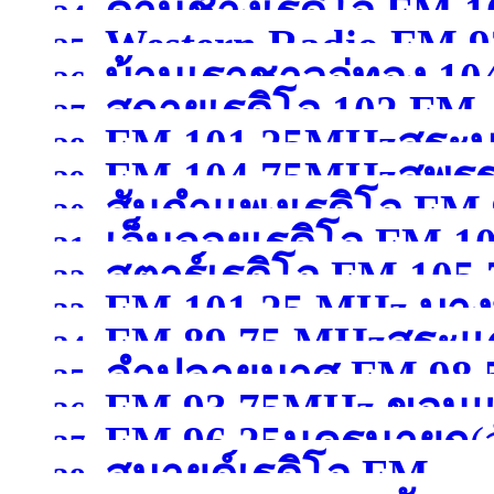
)
ด่านช้างเรดิโอ FM 
24.
Western Radio FM.9
25.
บ้านเราชาวอู่ทอง 10
สุพรรณบุรี )
26.
)
สกายเรดิโอ 102 FM .
27.
FM 101.25MHzสระบุ
สุพรรณบุรี )
28.
FM 104.75MHzสุพรร
29.
สันกำแพงเรดิโอ FM 
30.
เอ็นจอยเรดิโอ FM 
31.
สตาร์เรดิโอ FM 105
เชียงใหม่ )
32.
FM 101.25 MHz บางบ
ขอนแก่น )
33.
FM 89.75 MHzสระแก
เชียงราย )
34.
ลำปลายมาศ FM 98.50
สมุทรปราการ )
35.
FM 93.75MHz ขอนแ
36.
FM 96.25นครนายก
(
37.
สมายด์เรดิโอ FM
38.