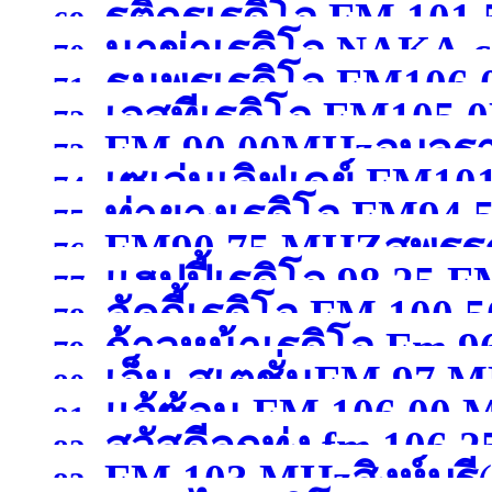
รติกรเรดิโอ FM 101
69.
นาข่าเรดิโอ NAKA
FM 107.50 MHz พิษณุ
70.
ธนพรเรดิโอ FM106
กาญจนบุรี )
71.
เอสทีเรดิโอ FM105
102.50MHzมหาสารคา
72.
FM 90.00MHzอุบลร
73.
เซเว่นเลิฟเดย์ FM10
74.
ท่ายางเรดิโอ FM94.
75.
FM90.75 MHZสุพรรณ
สุพรรณบุรี )
76.
แฮปปี้เรดิโอ 98.25 F
77.
ลัคกี้เรดิโอ FM 100
78.
ก้าวหน้าเรดิโอ Fm 9
79.
เอ็ม-สเตชั่นFM 97 
80.
แจ้ซ้อน FM 106.00
เชียงใหม่ )
81.
สวัสดีลูกทุ่ง fm 106.25
กาญจนบุรี )
82.
FM 103 MHzสิงห์บุรี
83.