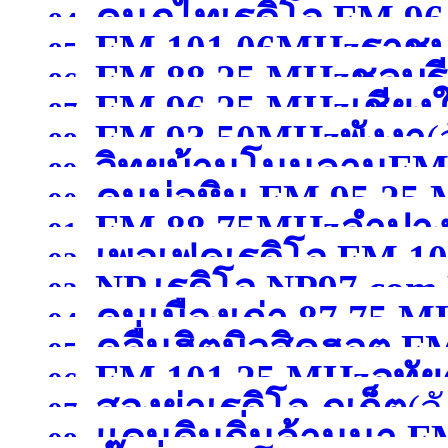
คนภูไทเรดิโอ FM 9
84.
FM 101.06MHzราชบุ
85.
FM 88.25 MHzชลบุรี
สกลนคร )
86.
FM 96.25 MHzเชียงใ
87.
FM 93.50MHzพังงา
(
88.
วิทยุบ้านโนนลานFM
89.
คนบ่อหิน FM 95.25
90.
FM 88.75MHzลำปา
ศรีสะเกษ )
91.
เพอเฟคเรดิโอ FM 10
หนองคาย )
92.
NP.เรดิโอ NP97.co
93.
คนเมืองเก่า 87.75 
สระบุรี)
94.
)
คลื่นฮิตมิวสิคฮอต F
95.
FM 101.25 MHzอุทัย
96.
สองย่าเรดิโอ ภูเก็ต
(จ
อุดรธานี )
97.
แดนดินถิ่นล้านนา F
98.