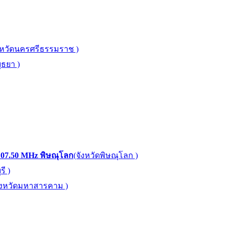
งหวัดนครศรีธรรมราช )
ุธยา )
107.50 MHz พิษณุโลก
(จังหวัดพิษณุโลก )
ี )
ังหวัดมหาสารคาม )