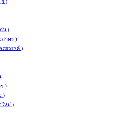
รี )
่น )
ทรสาคร )
ครสวรรค์ )
)
ร )
 )
งใหม่ )