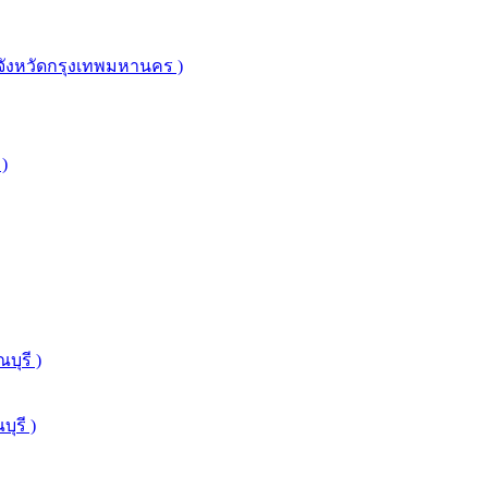
จังหวัดกรุงเทพมหานคร )
 )
บุรี )
ุรี )