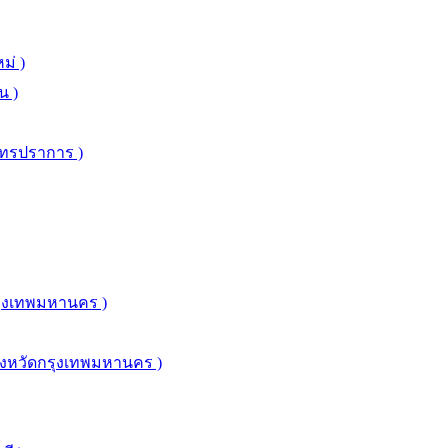
ม่ )
น )
มุทรปราการ )
รุงเทพมหานคร )
จังหวัดกรุงเทพมหานคร )