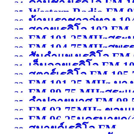
)
ด่านช้างเรดิโอ FM 
24.
Western Radio FM.9
25.
บ้านเราชาวอู่ทอง 10
สุพรรณบุรี )
26.
)
สกายเรดิโอ 102 FM .
27.
FM 101.25MHzสระบุ
สุพรรณบุรี )
28.
FM 104.75MHzสุพรร
29.
สันกำแพงเรดิโอ FM 
30.
เอ็นจอยเรดิโอ FM 
31.
สตาร์เรดิโอ FM 105
เชียงใหม่ )
32.
FM 101.25 MHz บางบ
ขอนแก่น )
33.
FM 89.75 MHzสระแก
เชียงราย )
34.
ลำปลายมาศ FM 98.50
สมุทรปราการ )
35.
FM 93.75MHz ขอนแ
36.
FM 96.25นครนายก
(
37.
สมายด์เรดิโอ FM
38.