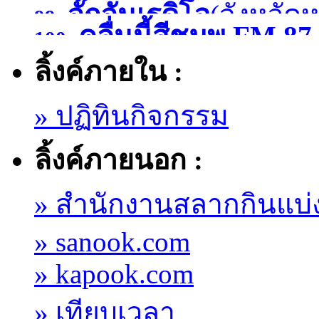
จั๊กจั่นเรดิโอ
(จังหวัด
99.
)
คลื่นนี้สีชมพู FM
100.
ลิ้งค์ภายใน :
มหาสารคาม )
» ปฏิทินกิจกรรม
ลิ้งค์ภายนอก :
» สำนักงานสลากกินแบ่
» sanook.com
» kapook.com
» เทียบเวลา