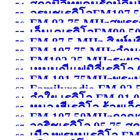
สถานีวิทยุคนรักษ์ดิ
สมุทรสาคร )
54.
อรนุชเรดิโอFM107.50
กรุงเทพมหานคร )
55.
FM 93.75 MHzสุพรรณ
เชียงใหม่ )
56.
เอ็นเคเรดิโอFM90.50
57.
FM 87.5 MHz สิงห์บุร
58.
FM 107.75 MHzอำน
59.
FM102.25 MHzระยอ
60.
เหมมณีแฟมิลี่เรดิโอ
61.
FM 101.75MHzพระน
62.
Familyradio FM 92.
นครศรีธรรมราช
(จังหว
63.
ลำใย เรดิโอ FM 91.
พระนครศรีอยุธยา )
64.
หนองฮีเรดิโอ ร้อยเอ็
65.
FM 107.50MHzกาญจ
66.
วาริชเรดิโอ 95.75 
67.
เมืองพรหมเรดิโอ FM 
68.