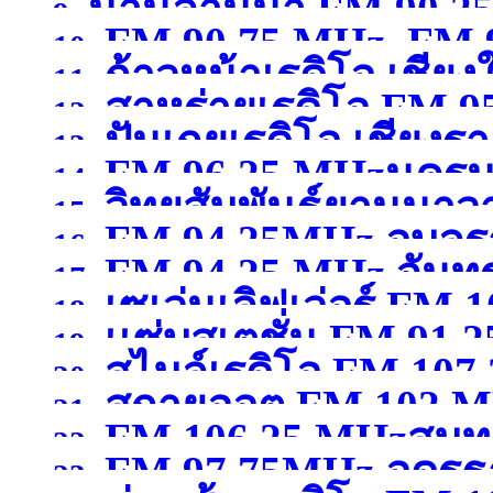
น่านล้านนา FM 90.2
9.
FM 90.75 MHz, FM 9
10.
ก้าวหน้าเรดิโอ เชียง
11.
สาหร่ายเรดิโอ FM 9
12.
ปันเกยเรดิโอ เชียงร
13.
FM 96.25 MHzนคร
14.
วิทยุสัมพันธ์ยานนาว
15.
FM 94.25MHz อุบลร
16.
FM 94.25 MHz จันทรบ
MHzกรุงเทพมหานคร
(จ
17.
เซเว่นเลิฟเว่อร์ FM 1
18.
เเซ่บสเตชั่น FM.91.2
19.
สไมล์เรดิโอ FM 10
สุพรรณบุรี )
20.
สกายออต FM 102 MH
21.
FM 106.25 MHzสมุ
22.
FM 97.75MHz อุดรธ
23.