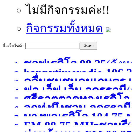
ไม่มีกิจกรรมค่ะ!!
กิจกรรมทั้งหมด
ชื่อเว็บไซต์ :
ซอฟเรดิโอ 98.25
(จังห
1.
happytimeradio 106.
2.
คลื่นชุมชนคนเกษตร เ
3.
)
ฟูล เอ็ฟ เอ็ม อุดรธานี
(
4.
ศรีธาตุตาดทองเรดิโ
5.
ลูกทุ่งบึงชวน อุดรธานี
6.
บางพูลเรดิโอ 104.75 
อุดรธานี
(จังหวัดอุดรธาน
7.
FM 88.75 MHzชลบุรี
(
8.