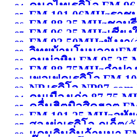
คนภูไทเรดิโอ FM 9
84.
FM 101.06MHzราชบุ
85.
FM 88.25 MHzชลบุรี
สกลนคร )
86.
FM 96.25 MHzเชียงใ
87.
FM 93.50MHzพังงา
(
88.
วิทยุบ้านโนนลานFM
89.
คนบ่อหิน FM 95.25
90.
FM 88.75MHzลำปา
ศรีสะเกษ )
91.
เพอเฟคเรดิโอ FM 10
หนองคาย )
92.
NP.เรดิโอ NP97.co
93.
คนเมืองเก่า 87.75 
สระบุรี)
94.
)
คลื่นฮิตมิวสิคฮอต F
95.
FM 101.25 MHzอุทัย
96.
สองย่าเรดิโอ ภูเก็ต
(จ
อุดรธานี )
97.
แดนดินถิ่นล้านนา F
98.