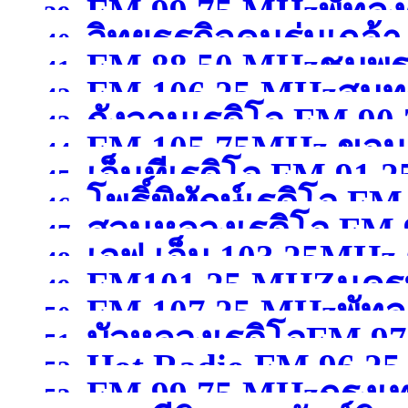
FM 99.75 MHzพัทลุง
39.
วิทยุธุรกิจคนร่มเกล้
97.75MHzกรุงเทพมหา
40.
FM 88.50 MHzชุมพ
41.
FM 106.25 MHzสมุ
MHzกรุงเทพมหานคร
(จ
42.
กังวานเรดิโอ FM 90
43.
FM 105.75MHz ขอน
44.
เอ็นทีเรดิโอ FM 9
สุพรรณบุรี )
45.
โพธิ์พิทักษ์เรดิโอ 
46.
)
สวนหลวงเรดิโอ FM
47.
เอฟ.เอ็ม 103.25MHz 
ขอนแก่น )
48.
FM101.25 MHZนคร
สมุทรสาคร )
49.
FM 107.25 MHzพัทลุ
นครสวรรค์
(จังหวัดนคร
50.
บัวหลวงเรดิโอFM 9
51.
Hot Radio FM.96.2
52.
FM 99.75 MHzกรุง
ปทุมธานี )
53.