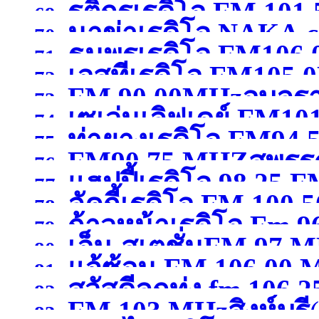
รติกรเรดิโอ FM 101
69.
นาข่าเรดิโอ NAKA
FM 107.50 MHz พิษณุ
70.
ธนพรเรดิโอ FM106
กาญจนบุรี )
71.
เอสทีเรดิโอ FM105
102.50MHzมหาสารคา
72.
FM 90.00MHzอุบลร
73.
เซเว่นเลิฟเดย์ FM10
74.
ท่ายางเรดิโอ FM94.
75.
FM90.75 MHZสุพรรณ
สุพรรณบุรี )
76.
แฮปปี้เรดิโอ 98.25 F
77.
ลัคกี้เรดิโอ FM 100
78.
ก้าวหน้าเรดิโอ Fm 9
79.
เอ็ม-สเตชั่นFM 97 
80.
แจ้ซ้อน FM 106.00
เชียงใหม่ )
81.
สวัสดีลูกทุ่ง fm 106.25
กาญจนบุรี )
82.
FM 103 MHzสิงห์บุรี
83.