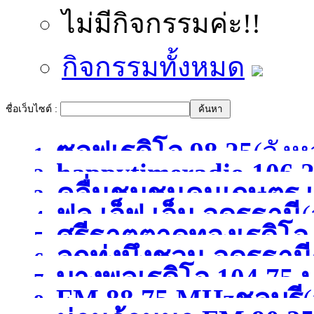
ไม่มีกิจกรรมค่ะ!!
กิจกรรมทั้งหมด
ชื่อเว็บไซต์ :
ซอฟเรดิโอ 98.25
(จังห
1.
happytimeradio 106.
2.
คลื่นชุมชนคนเกษตร เ
3.
)
ฟูล เอ็ฟ เอ็ม อุดรธานี
(
4.
ศรีธาตุตาดทองเรดิโ
5.
ลูกทุ่งบึงชวน อุดรธานี
6.
บางพูลเรดิโอ 104.75 
อุดรธานี
(จังหวัดอุดรธาน
7.
FM 88.75 MHzชลบุรี
(
8.