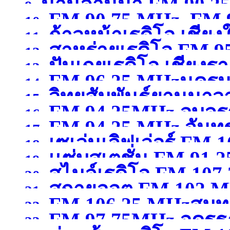
น่านล้านนา FM 90.2
9.
FM 90.75 MHz, FM 9
10.
ก้าวหน้าเรดิโอ เชียง
11.
สาหร่ายเรดิโอ FM 9
12.
ปันเกยเรดิโอ เชียงร
13.
FM 96.25 MHzนคร
14.
วิทยุสัมพันธ์ยานนาว
15.
FM 94.25MHz อุบลร
16.
FM 94.25 MHz จันทรบ
MHzกรุงเทพมหานคร
(จ
17.
เซเว่นเลิฟเว่อร์ FM 1
18.
เเซ่บสเตชั่น FM.91.2
19.
สไมล์เรดิโอ FM 10
สุพรรณบุรี )
20.
สกายออต FM 102 MH
21.
FM 106.25 MHzสมุ
22.
FM 97.75MHz อุดรธ
23.