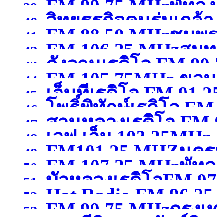
FM 99.75 MHzพัทลุง
39.
วิทยุธุรกิจคนร่มเกล้
97.75MHzกรุงเทพมหา
40.
FM 88.50 MHzชุมพ
41.
FM 106.25 MHzสมุ
MHzกรุงเทพมหานคร
(จ
42.
กังวานเรดิโอ FM 90
43.
FM 105.75MHz ขอน
44.
เอ็นทีเรดิโอ FM 9
สุพรรณบุรี )
45.
โพธิ์พิทักษ์เรดิโอ 
46.
)
สวนหลวงเรดิโอ FM
47.
เอฟ.เอ็ม 103.25MHz 
ขอนแก่น )
48.
FM101.25 MHZนคร
สมุทรสาคร )
49.
FM 107.25 MHzพัทลุ
นครสวรรค์
(จังหวัดนคร
50.
บัวหลวงเรดิโอFM 9
51.
Hot Radio FM.96.2
52.
FM 99.75 MHzกรุง
ปทุมธานี )
53.