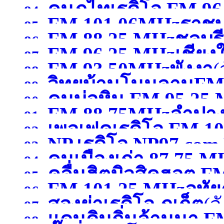
คนภูไทเรดิโอ FM 9
84.
FM 101.06MHzราชบุ
85.
FM 88.25 MHzชลบุรี
สกลนคร )
86.
FM 96.25 MHzเชียงใ
87.
FM 93.50MHzพังงา
(
88.
วิทยุบ้านโนนลานFM
89.
คนบ่อหิน FM 95.25
90.
FM 88.75MHzลำปา
ศรีสะเกษ )
91.
เพอเฟคเรดิโอ FM 10
หนองคาย )
92.
NP.เรดิโอ NP97.co
93.
คนเมืองเก่า 87.75 
สระบุรี)
94.
)
คลื่นฮิตมิวสิคฮอต F
95.
FM 101.25 MHzอุทัย
96.
สองย่าเรดิโอ ภูเก็ต
(จ
อุดรธานี )
97.
แดนดินถิ่นล้านนา F
98.