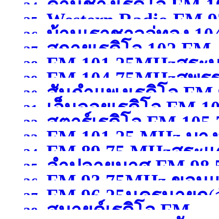
)
ด่านช้างเรดิโอ FM 
24.
Western Radio FM.9
25.
บ้านเราชาวอู่ทอง 10
สุพรรณบุรี )
26.
)
สกายเรดิโอ 102 FM .
27.
FM 101.25MHzสระบุ
สุพรรณบุรี )
28.
FM 104.75MHzสุพรร
29.
สันกำแพงเรดิโอ FM 
30.
เอ็นจอยเรดิโอ FM 
31.
สตาร์เรดิโอ FM 105
เชียงใหม่ )
32.
FM 101.25 MHz บางบ
ขอนแก่น )
33.
FM 89.75 MHzสระแก
เชียงราย )
34.
ลำปลายมาศ FM 98.50
สมุทรปราการ )
35.
FM 93.75MHz ขอนแ
36.
FM 96.25นครนายก
(
37.
สมายด์เรดิโอ FM
38.