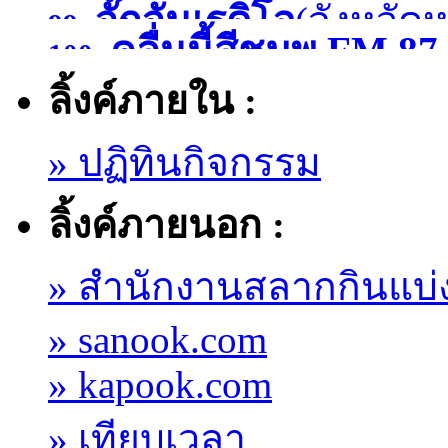
จั๊กจั่นเรดิโอ
(จังหวัด
99.
)
คลื่นนี้สีชมพู FM
100.
ลิ้งค์ภายใน :
มหาสารคาม )
» ปฏิทินกิจกรรม
ลิ้งค์ภายนอก :
» สำนักงานสลากกินแบ่
» sanook.com
» kapook.com
» เทียบเวลา