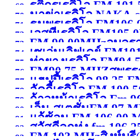
รติกรเรดิโอ FM 101
69.
นาข่าเรดิโอ NAKA
FM 107.50 MHz พิษณุ
70.
ธนพรเรดิโอ FM106
กาญจนบุรี )
71.
เอสทีเรดิโอ FM105
102.50MHzมหาสารคา
72.
FM 90.00MHzอุบลร
73.
เซเว่นเลิฟเดย์ FM10
74.
ท่ายางเรดิโอ FM94.
75.
FM90.75 MHZสุพรรณ
สุพรรณบุรี )
76.
แฮปปี้เรดิโอ 98.25 F
77.
ลัคกี้เรดิโอ FM 100
78.
ก้าวหน้าเรดิโอ Fm 9
79.
เอ็ม-สเตชั่นFM 97 
80.
แจ้ซ้อน FM 106.00
เชียงใหม่ )
81.
สวัสดีลูกทุ่ง fm 106.25
กาญจนบุรี )
82.
FM 103 MHzสิงห์บุรี
83.