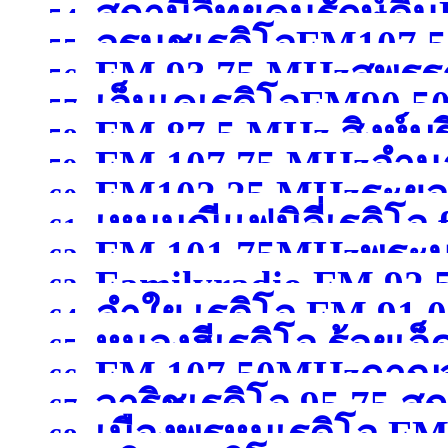
สถานีวิทยุคนรักษ์ดิ
สมุทรสาคร )
54.
อรนุชเรดิโอFM107.50
กรุงเทพมหานคร )
55.
FM 93.75 MHzสุพรรณ
เชียงใหม่ )
56.
เอ็นเคเรดิโอFM90.50
57.
FM 87.5 MHz สิงห์บุร
58.
FM 107.75 MHzอำน
59.
FM102.25 MHzระยอ
60.
เหมมณีแฟมิลี่เรดิโอ
61.
FM 101.75MHzพระน
62.
Familyradio FM 92.
นครศรีธรรมราช
(จังหว
63.
ลำใย เรดิโอ FM 91.
พระนครศรีอยุธยา )
64.
หนองฮีเรดิโอ ร้อยเอ็
65.
FM 107.50MHzกาญจ
66.
วาริชเรดิโอ 95.75 
67.
เมืองพรหมเรดิโอ FM 
68.