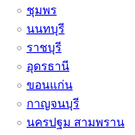
ชุมพร
นนทบุรี
ราชบุรี
อุดรธานี
ขอนแก่น
กาญจนบุรี
นครปฐม สามพราน