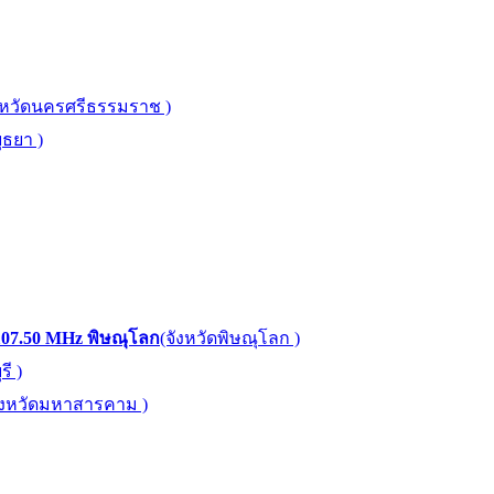
งหวัดนครศรีธรรมราช )
ุธยา )
107.50 MHz พิษณุโลก
(จังหวัดพิษณุโลก )
ี )
ังหวัดมหาสารคาม )