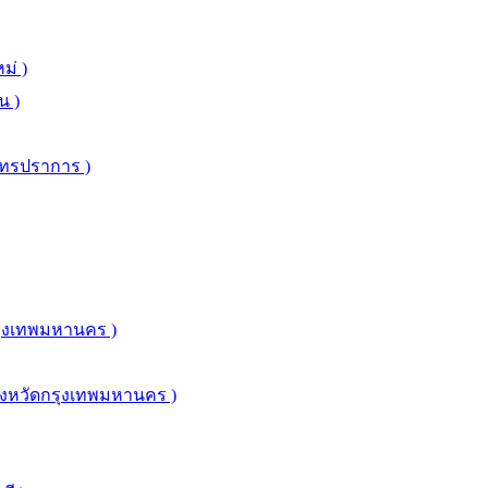
ม่ )
น )
มุทรปราการ )
รุงเทพมหานคร )
จังหวัดกรุงเทพมหานคร )