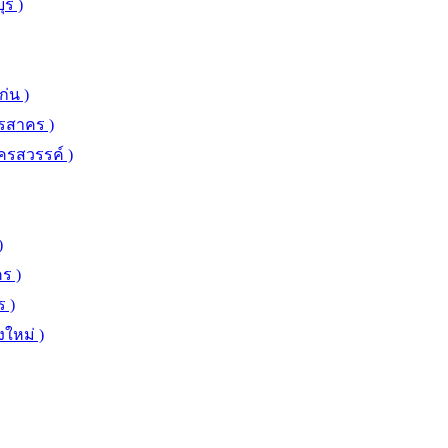
รี )
่น )
ทรสาคร )
ครสวรรค์ )
)
ร )
 )
งใหม่ )