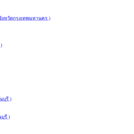
จังหวัดกรุงเทพมหานคร )
 )
บุรี )
ุรี )