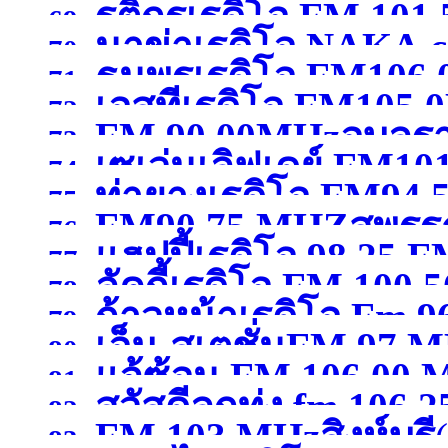
รติกรเรดิโอ FM 101
69.
นาข่าเรดิโอ NAKA
FM 107.50 MHz พิษณุ
70.
ธนพรเรดิโอ FM106
กาญจนบุรี )
71.
เอสทีเรดิโอ FM105
102.50MHzมหาสารคา
72.
FM 90.00MHzอุบลร
73.
เซเว่นเลิฟเดย์ FM10
74.
ท่ายางเรดิโอ FM94.
75.
FM90.75 MHZสุพรรณ
สุพรรณบุรี )
76.
แฮปปี้เรดิโอ 98.25 F
77.
ลัคกี้เรดิโอ FM 100
78.
ก้าวหน้าเรดิโอ Fm 9
79.
เอ็ม-สเตชั่นFM 97 
80.
แจ้ซ้อน FM 106.00
เชียงใหม่ )
81.
สวัสดีลูกทุ่ง fm 106.25
กาญจนบุรี )
82.
FM 103 MHzสิงห์บุรี
83.