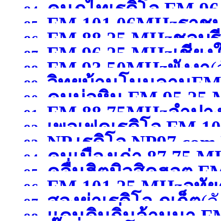
คนภูไทเรดิโอ FM 9
84.
FM 101.06MHzราชบุ
85.
FM 88.25 MHzชลบุรี
สกลนคร )
86.
FM 96.25 MHzเชียงใ
87.
FM 93.50MHzพังงา
(
88.
วิทยุบ้านโนนลานFM
89.
คนบ่อหิน FM 95.25
90.
FM 88.75MHzลำปา
ศรีสะเกษ )
91.
เพอเฟคเรดิโอ FM 10
หนองคาย )
92.
NP.เรดิโอ NP97.co
93.
คนเมืองเก่า 87.75 
สระบุรี)
94.
)
คลื่นฮิตมิวสิคฮอต F
95.
FM 101.25 MHzอุทัย
96.
สองย่าเรดิโอ ภูเก็ต
(จ
อุดรธานี )
97.
แดนดินถิ่นล้านนา F
98.