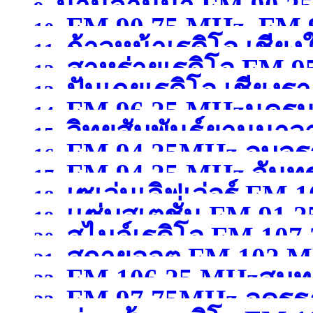
น่านล้านนา FM 90.2
9.
FM 90.75 MHz, FM 9
10.
ก้าวหน้าเรดิโอ เชียง
11.
สาหร่ายเรดิโอ FM 9
12.
ปันเกยเรดิโอ เชียงร
13.
FM 96.25 MHzนคร
14.
วิทยุสัมพันธ์ยานนาว
15.
FM 94.25MHz อุบลร
16.
FM 94.25 MHz จันทรบ
MHzกรุงเทพมหานคร
(จ
17.
เซเว่นเลิฟเว่อร์ FM 1
18.
เเซ่บสเตชั่น FM.91.2
19.
สไมล์เรดิโอ FM 10
สุพรรณบุรี )
20.
สกายออต FM 102 MH
21.
FM 106.25 MHzสมุ
22.
FM 97.75MHz อุดรธ
23.