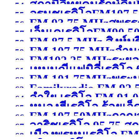
สถานีวิทยุคนรักษ์ดิ
สมุทรสาคร )
54.
อรนุชเรดิโอFM107.50
กรุงเทพมหานคร )
55.
FM 93.75 MHzสุพรรณ
เชียงใหม่ )
56.
เอ็นเคเรดิโอFM90.50
57.
FM 87.5 MHz สิงห์บุร
58.
FM 107.75 MHzอำน
59.
FM102.25 MHzระยอ
60.
เหมมณีแฟมิลี่เรดิโอ
61.
FM 101.75MHzพระน
62.
Familyradio FM 92.
นครศรีธรรมราช
(จังหว
63.
ลำใย เรดิโอ FM 91.
พระนครศรีอยุธยา )
64.
หนองฮีเรดิโอ ร้อยเอ็
65.
FM 107.50MHzกาญจ
66.
วาริชเรดิโอ 95.75 
67.
เมืองพรหมเรดิโอ FM 
68.