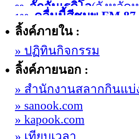
จั๊กจั่นเรดิโอ
(จังหวัด
99.
)
คลื่นนี้สีชมพู FM
100.
ลิ้งค์ภายใน :
มหาสารคาม )
» ปฏิทินกิจกรรม
ลิ้งค์ภายนอก :
» สำนักงานสลากกินแบ่
» sanook.com
» kapook.com
» เทียบเวลา