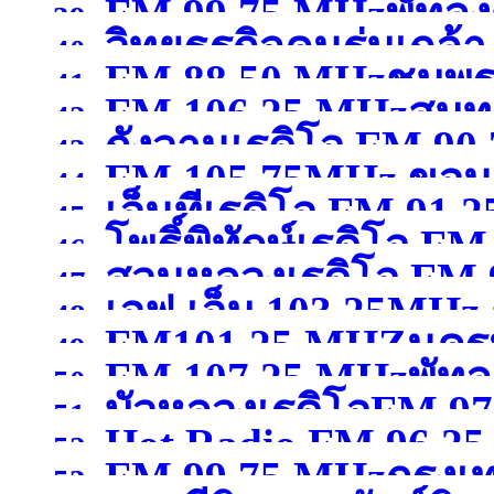
FM 99.75 MHzพัทลุง
39.
วิทยุธุรกิจคนร่มเกล้
97.75MHzกรุงเทพมหา
40.
FM 88.50 MHzชุมพ
41.
FM 106.25 MHzสมุ
MHzกรุงเทพมหานคร
(จ
42.
กังวานเรดิโอ FM 90
43.
FM 105.75MHz ขอน
44.
เอ็นทีเรดิโอ FM 9
สุพรรณบุรี )
45.
โพธิ์พิทักษ์เรดิโอ 
46.
)
สวนหลวงเรดิโอ FM
47.
เอฟ.เอ็ม 103.25MHz 
ขอนแก่น )
48.
FM101.25 MHZนคร
สมุทรสาคร )
49.
FM 107.25 MHzพัทลุ
นครสวรรค์
(จังหวัดนคร
50.
บัวหลวงเรดิโอFM 9
51.
Hot Radio FM.96.2
52.
FM 99.75 MHzกรุง
ปทุมธานี )
53.