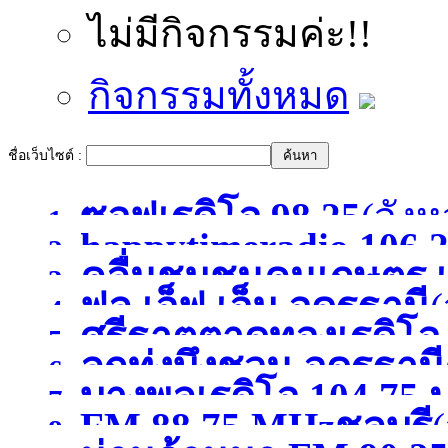
ไม่มีกิจกรรมค่ะ!!
กิจกรรมทั้งหมด
ชื่อเว็บไซต์ :
ซอฟเรดิโอ 98.25
(จังห
1.
happytimeradio 106.
2.
คลื่นชุมชนคนเกษตร เ
3.
)
ฟูล เอ็ฟ เอ็ม อุดรธานี
(
4.
ศรีธาตุตาดทองเรดิโ
5.
ลูกทุ่งบึงชวน อุดรธานี
6.
บางพูลเรดิโอ 104.75 
อุดรธานี
(จังหวัดอุดรธาน
7.
FM 88.75 MHzชลบุรี
(
8.