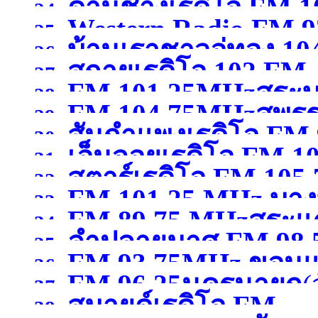
)
ด่านช้างเรดิโอ FM 
24.
Western Radio FM.9
25.
บ้านเราชาวอู่ทอง 10
สุพรรณบุรี )
26.
)
สกายเรดิโอ 102 FM .
27.
FM 101.25MHzสระบุ
สุพรรณบุรี )
28.
FM 104.75MHzสุพรร
29.
สันกำแพงเรดิโอ FM 
30.
เอ็นจอยเรดิโอ FM 
31.
สตาร์เรดิโอ FM 105
เชียงใหม่ )
32.
FM 101.25 MHz บางบ
ขอนแก่น )
33.
FM 89.75 MHzสระแก
เชียงราย )
34.
ลำปลายมาศ FM 98.50
สมุทรปราการ )
35.
FM 93.75MHz ขอนแ
36.
FM 96.25นครนายก
(
37.
สมายด์เรดิโอ FM
38.