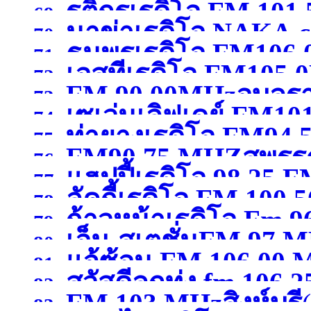
รติกรเรดิโอ FM 101
69.
นาข่าเรดิโอ NAKA
FM 107.50 MHz พิษณุ
70.
ธนพรเรดิโอ FM106
กาญจนบุรี )
71.
เอสทีเรดิโอ FM105
102.50MHzมหาสารคา
72.
FM 90.00MHzอุบลร
73.
เซเว่นเลิฟเดย์ FM10
74.
ท่ายางเรดิโอ FM94.
75.
FM90.75 MHZสุพรรณ
สุพรรณบุรี )
76.
แฮปปี้เรดิโอ 98.25 F
77.
ลัคกี้เรดิโอ FM 100
78.
ก้าวหน้าเรดิโอ Fm 9
79.
เอ็ม-สเตชั่นFM 97 
80.
แจ้ซ้อน FM 106.00
เชียงใหม่ )
81.
สวัสดีลูกทุ่ง fm 106.25
กาญจนบุรี )
82.
FM 103 MHzสิงห์บุรี
83.