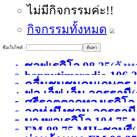
ไม่มีกิจกรรมค่ะ!!
กิจกรรมทั้งหมด
ชื่อเว็บไซต์ :
ซอฟเรดิโอ 98.25
(จังห
1.
happytimeradio 106.
2.
คลื่นชุมชนคนเกษตร เ
3.
)
ฟูล เอ็ฟ เอ็ม อุดรธานี
(
4.
ศรีธาตุตาดทองเรดิโ
5.
ลูกทุ่งบึงชวน อุดรธานี
6.
บางพูลเรดิโอ 104.75 
อุดรธานี
(จังหวัดอุดรธาน
7.
FM 88.75 MHzชลบุรี
(
8.