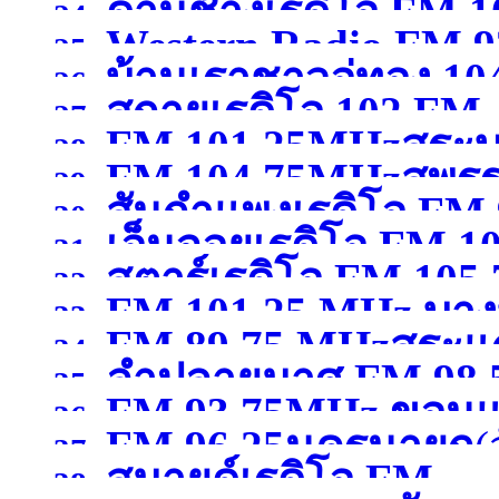
)
ด่านช้างเรดิโอ FM 
24.
Western Radio FM.9
25.
บ้านเราชาวอู่ทอง 10
สุพรรณบุรี )
26.
)
สกายเรดิโอ 102 FM .
27.
FM 101.25MHzสระบุ
สุพรรณบุรี )
28.
FM 104.75MHzสุพรร
29.
สันกำแพงเรดิโอ FM 
30.
เอ็นจอยเรดิโอ FM 
31.
สตาร์เรดิโอ FM 105
เชียงใหม่ )
32.
FM 101.25 MHz บางบ
ขอนแก่น )
33.
FM 89.75 MHzสระแก
เชียงราย )
34.
ลำปลายมาศ FM 98.50
สมุทรปราการ )
35.
FM 93.75MHz ขอนแ
36.
FM 96.25นครนายก
(
37.
สมายด์เรดิโอ FM
38.