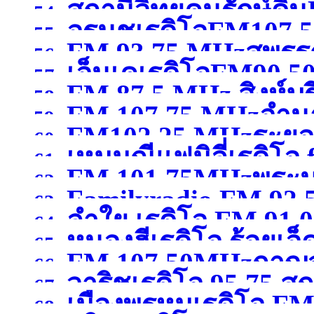
สถานีวิทยุคนรักษ์ดิ
สมุทรสาคร )
54.
อรนุชเรดิโอFM107.50
กรุงเทพมหานคร )
55.
FM 93.75 MHzสุพรรณ
เชียงใหม่ )
56.
เอ็นเคเรดิโอFM90.50
57.
FM 87.5 MHz สิงห์บุร
58.
FM 107.75 MHzอำน
59.
FM102.25 MHzระยอ
60.
เหมมณีแฟมิลี่เรดิโอ
61.
FM 101.75MHzพระน
62.
Familyradio FM 92.
นครศรีธรรมราช
(จังหว
63.
ลำใย เรดิโอ FM 91.
พระนครศรีอยุธยา )
64.
หนองฮีเรดิโอ ร้อยเอ็
65.
FM 107.50MHzกาญจ
66.
วาริชเรดิโอ 95.75 
67.
เมืองพรหมเรดิโอ FM 
68.