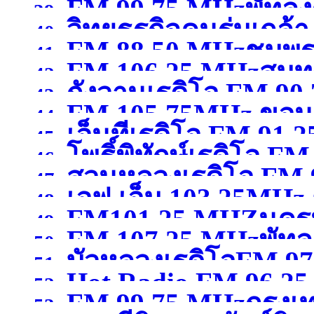
FM 99.75 MHzพัทลุง
39.
วิทยุธุรกิจคนร่มเกล้
97.75MHzกรุงเทพมหา
40.
FM 88.50 MHzชุมพ
41.
FM 106.25 MHzสมุ
MHzกรุงเทพมหานคร
(จ
42.
กังวานเรดิโอ FM 90
43.
FM 105.75MHz ขอน
44.
เอ็นทีเรดิโอ FM 9
สุพรรณบุรี )
45.
โพธิ์พิทักษ์เรดิโอ 
46.
)
สวนหลวงเรดิโอ FM
47.
เอฟ.เอ็ม 103.25MHz 
ขอนแก่น )
48.
FM101.25 MHZนคร
สมุทรสาคร )
49.
FM 107.25 MHzพัทลุ
นครสวรรค์
(จังหวัดนคร
50.
บัวหลวงเรดิโอFM 9
51.
Hot Radio FM.96.2
52.
FM 99.75 MHzกรุง
ปทุมธานี )
53.