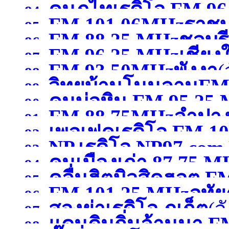
คนภูไทเรดิโอ FM 9
84.
FM 101.06MHzราชบุ
85.
FM 88.25 MHzชลบุรี
สกลนคร )
86.
FM 96.25 MHzเชียงใ
87.
FM 93.50MHzพังงา
(
88.
วิทยุบ้านโนนลานFM
89.
คนบ่อหิน FM 95.25
90.
FM 88.75MHzลำปา
ศรีสะเกษ )
91.
เพอเฟคเรดิโอ FM 10
หนองคาย )
92.
NP.เรดิโอ NP97.co
93.
คนเมืองเก่า 87.75 
สระบุรี)
94.
)
คลื่นฮิตมิวสิคฮอต F
95.
FM 101.25 MHzอุทัย
96.
สองย่าเรดิโอ ภูเก็ต
(จ
อุดรธานี )
97.
แดนดินถิ่นล้านนา F
98.