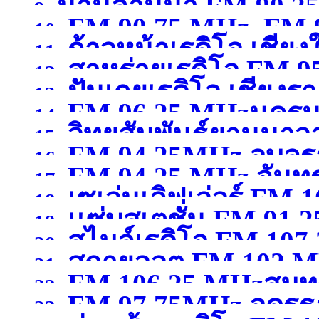
น่านล้านนา FM 90.2
9.
FM 90.75 MHz, FM 9
10.
ก้าวหน้าเรดิโอ เชียง
11.
สาหร่ายเรดิโอ FM 9
12.
ปันเกยเรดิโอ เชียงร
13.
FM 96.25 MHzนคร
14.
วิทยุสัมพันธ์ยานนาว
15.
FM 94.25MHz อุบลร
16.
FM 94.25 MHz จันทรบ
MHzกรุงเทพมหานคร
(จ
17.
เซเว่นเลิฟเว่อร์ FM 1
18.
เเซ่บสเตชั่น FM.91.2
19.
สไมล์เรดิโอ FM 10
สุพรรณบุรี )
20.
สกายออต FM 102 MH
21.
FM 106.25 MHzสมุ
22.
FM 97.75MHz อุดรธ
23.