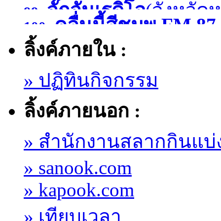
จั๊กจั่นเรดิโอ
(จังหวัด
99.
)
คลื่นนี้สีชมพู FM
100.
ลิ้งค์ภายใน :
มหาสารคาม )
» ปฏิทินกิจกรรม
ลิ้งค์ภายนอก :
» สำนักงานสลากกินแบ่
» sanook.com
» kapook.com
» เทียบเวลา