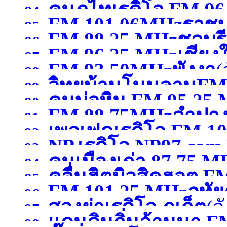
คนภูไทเรดิโอ FM 9
84.
FM 101.06MHzราชบุ
85.
FM 88.25 MHzชลบุรี
สกลนคร )
86.
FM 96.25 MHzเชียงใ
87.
FM 93.50MHzพังงา
(
88.
วิทยุบ้านโนนลานFM
89.
คนบ่อหิน FM 95.25
90.
FM 88.75MHzลำปา
ศรีสะเกษ )
91.
เพอเฟคเรดิโอ FM 10
หนองคาย )
92.
NP.เรดิโอ NP97.co
93.
คนเมืองเก่า 87.75 
สระบุรี)
94.
)
คลื่นฮิตมิวสิคฮอต F
95.
FM 101.25 MHzอุทัย
96.
สองย่าเรดิโอ ภูเก็ต
(จ
อุดรธานี )
97.
แดนดินถิ่นล้านนา F
98.