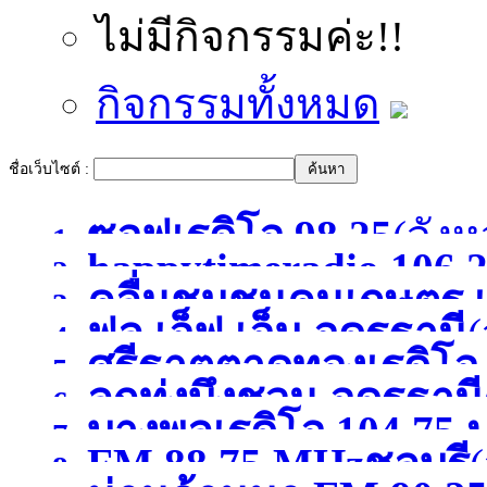
ไม่มีกิจกรรมค่ะ!!
กิจกรรมทั้งหมด
ชื่อเว็บไซต์ :
ซอฟเรดิโอ 98.25
(จังห
1.
happytimeradio 106.
2.
คลื่นชุมชนคนเกษตร เ
3.
)
ฟูล เอ็ฟ เอ็ม อุดรธานี
(
4.
ศรีธาตุตาดทองเรดิโ
5.
ลูกทุ่งบึงชวน อุดรธานี
6.
บางพูลเรดิโอ 104.75 
อุดรธานี
(จังหวัดอุดรธาน
7.
FM 88.75 MHzชลบุรี
(
8.