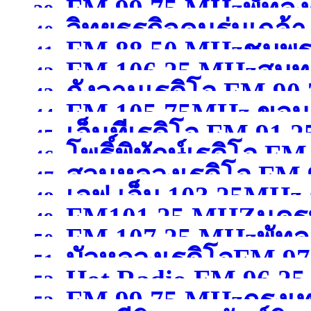
FM 99.75 MHzพัทลุง
39.
วิทยุธุรกิจคนร่มเกล้
97.75MHzกรุงเทพมหา
40.
FM 88.50 MHzชุมพ
41.
FM 106.25 MHzสมุ
MHzกรุงเทพมหานคร
(จ
42.
กังวานเรดิโอ FM 90
43.
FM 105.75MHz ขอน
44.
เอ็นทีเรดิโอ FM 9
สุพรรณบุรี )
45.
โพธิ์พิทักษ์เรดิโอ 
46.
)
สวนหลวงเรดิโอ FM
47.
เอฟ.เอ็ม 103.25MHz 
ขอนแก่น )
48.
FM101.25 MHZนคร
สมุทรสาคร )
49.
FM 107.25 MHzพัทลุ
นครสวรรค์
(จังหวัดนคร
50.
บัวหลวงเรดิโอFM 9
51.
Hot Radio FM.96.2
52.
FM 99.75 MHzกรุง
ปทุมธานี )
53.