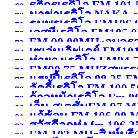
รติกรเรดิโอ FM 101
69.
นาข่าเรดิโอ NAKA
FM 107.50 MHz พิษณุ
70.
ธนพรเรดิโอ FM106
กาญจนบุรี )
71.
เอสทีเรดิโอ FM105
102.50MHzมหาสารคา
72.
FM 90.00MHzอุบลร
73.
เซเว่นเลิฟเดย์ FM10
74.
ท่ายางเรดิโอ FM94.
75.
FM90.75 MHZสุพรรณ
สุพรรณบุรี )
76.
แฮปปี้เรดิโอ 98.25 F
77.
ลัคกี้เรดิโอ FM 100
78.
ก้าวหน้าเรดิโอ Fm 9
79.
เอ็ม-สเตชั่นFM 97 
80.
แจ้ซ้อน FM 106.00
เชียงใหม่ )
81.
สวัสดีลูกทุ่ง fm 106.25
กาญจนบุรี )
82.
FM 103 MHzสิงห์บุรี
83.