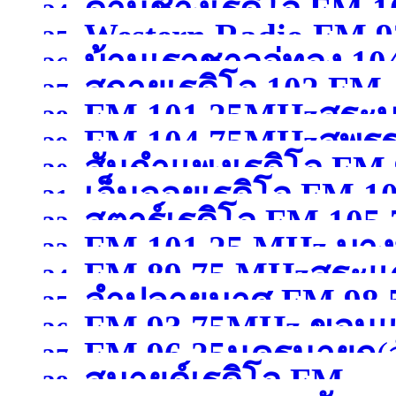
)
ด่านช้างเรดิโอ FM 
24.
Western Radio FM.9
25.
บ้านเราชาวอู่ทอง 10
สุพรรณบุรี )
26.
)
สกายเรดิโอ 102 FM .
27.
FM 101.25MHzสระบุ
สุพรรณบุรี )
28.
FM 104.75MHzสุพรร
29.
สันกำแพงเรดิโอ FM 
30.
เอ็นจอยเรดิโอ FM 
31.
สตาร์เรดิโอ FM 105
เชียงใหม่ )
32.
FM 101.25 MHz บางบ
ขอนแก่น )
33.
FM 89.75 MHzสระแก
เชียงราย )
34.
ลำปลายมาศ FM 98.50
สมุทรปราการ )
35.
FM 93.75MHz ขอนแ
36.
FM 96.25นครนายก
(
37.
สมายด์เรดิโอ FM
38.