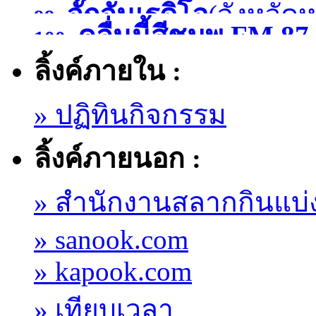
จั๊กจั่นเรดิโอ
(จังหวัด
99.
)
คลื่นนี้สีชมพู FM
100.
ลิ้งค์ภายใน :
มหาสารคาม )
» ปฏิทินกิจกรรม
ลิ้งค์ภายนอก :
» สำนักงานสลากกินแบ่
» sanook.com
» kapook.com
» เทียบเวลา