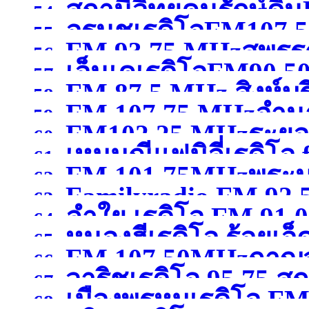
สถานีวิทยุคนรักษ์ดิ
สมุทรสาคร )
54.
อรนุชเรดิโอFM107.50
กรุงเทพมหานคร )
55.
FM 93.75 MHzสุพรรณ
เชียงใหม่ )
56.
เอ็นเคเรดิโอFM90.50
57.
FM 87.5 MHz สิงห์บุร
58.
FM 107.75 MHzอำน
59.
FM102.25 MHzระยอ
60.
เหมมณีแฟมิลี่เรดิโอ
61.
FM 101.75MHzพระน
62.
Familyradio FM 92.
นครศรีธรรมราช
(จังหว
63.
ลำใย เรดิโอ FM 91.
พระนครศรีอยุธยา )
64.
หนองฮีเรดิโอ ร้อยเอ็
65.
FM 107.50MHzกาญจ
66.
วาริชเรดิโอ 95.75 
67.
เมืองพรหมเรดิโอ FM 
68.