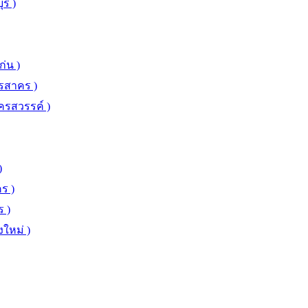
รี )
่น )
ทรสาคร )
ครสวรรค์ )
)
ร )
 )
งใหม่ )