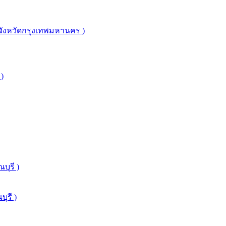
จังหวัดกรุงเทพมหานคร )
 )
บุรี )
ุรี )