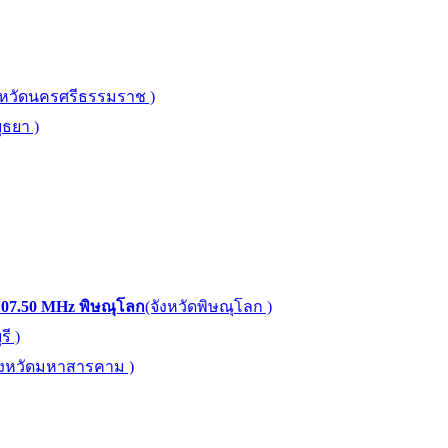
งหวัดนครศรีธรรมราช )
ุธยา )
107.50 MHz พิษณุโลก
(จังหวัดพิษณุโลก )
ี )
ังหวัดมหาสารคาม )