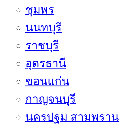
ชุมพร
นนทบุรี
ราชบุรี
อุดรธานี
ขอนแก่น
กาญจนบุรี
นครปฐม สามพราน