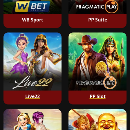
WB Sport
PP Suite
Live22
PP Slot