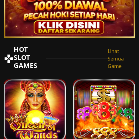
HOT
Lihat
SLOT
Semua
GAMES
Game