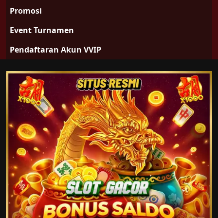
Promosi
Event Turnamen
Pendaftaran Akun VVIP