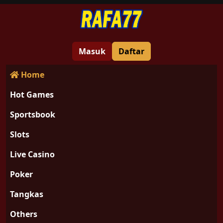
Masuk
Daftar
Home
Hot Games
Sportsbook
Slots
Live Casino
Poker
Tangkas
Others