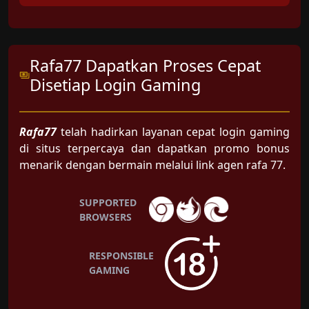
Rafa77 Dapatkan Proses Cepat
Disetiap Login Gaming
Rafa77
telah hadirkan layanan cepat login gaming
di situs terpercaya dan dapatkan promo bonus
menarik dengan bermain melalui link agen rafa 77.
SUPPORTED
BROWSERS
RESPONSIBLE
GAMING