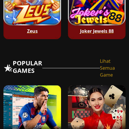
Zeus
Joker Jewels 88
Lihat
POPULAR
Semua
GAMES
Game