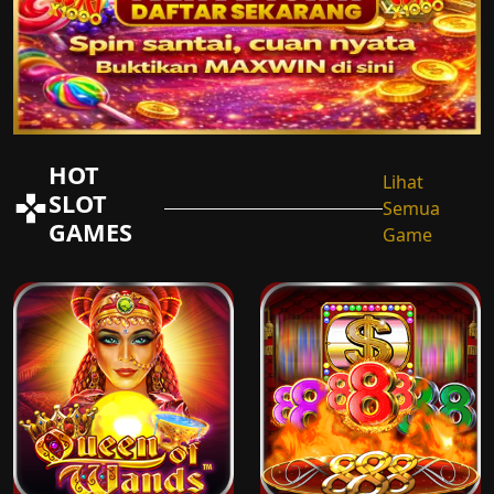
HOT
Lihat
SLOT
Semua
GAMES
Game