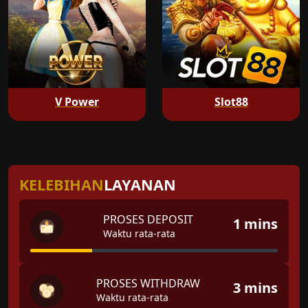
V Power
Slot88
KELEBIHAN
LAYANAN
PROSES DEPOSIT
1 mins
Waktu rata-rata
PROSES WITHDRAW
3 mins
Waktu rata-rata