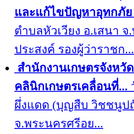
และแก้ไขปัญหาอุทกภัย 
ตำบลหัวเวียง อ.เสนา จ
ประสงค์ รองผู้ว่าราชก...
สำนักงานเกษตรจังหวั
คลินิกเกษตรเคลื่อนที่...
ว
ผึ่งแดด (บุญสืบ วิชชนูป
จ.พระนครศรีอย...