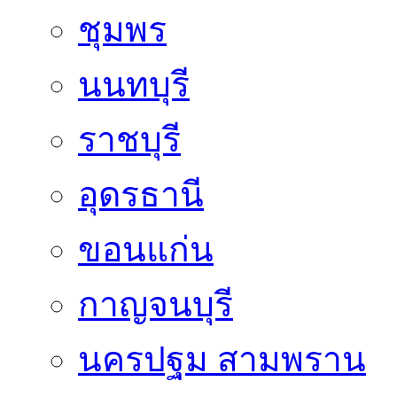
ชุมพร
นนทบุรี
ราชบุรี
อุดรธานี
ขอนแก่น
กาญจนบุรี
นครปฐม สามพราน