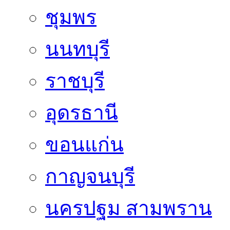
ชุมพร
นนทบุรี
ราชบุรี
อุดรธานี
ขอนแก่น
กาญจนบุรี
นครปฐม สามพราน