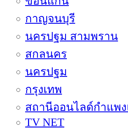
ขอนแก่น
กาญจนบุรี
นครปฐม สามพราน
สกลนคร
นครปฐม
กรุงเทพ
สถานีออนไลด์กำแพ
TV NET