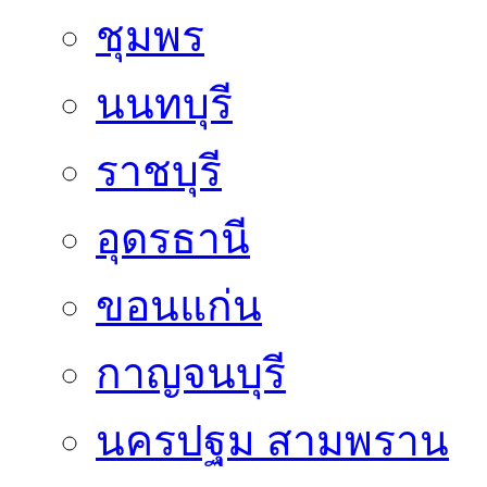
ชุมพร
นนทบุรี
ราชบุรี
อุดรธานี
ขอนแก่น
กาญจนบุรี
นครปฐม สามพราน