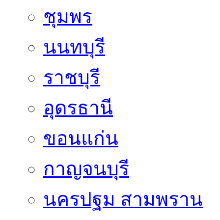
ชุมพร
นนทบุรี
ราชบุรี
อุดรธานี
ขอนแก่น
กาญจนบุรี
นครปฐม สามพราน