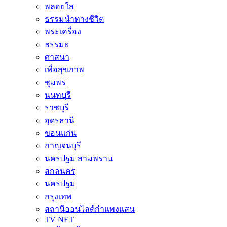
พลอยใส
ธรรมนำทางชีวิต
พระเครื่อง
ธรรมะ
ศาสนา
เพื่อสุขภาพ
ชุมพร
นนทบุรี
ราชบุรี
อุดรธานี
ขอนแก่น
กาญจนบุรี
นครปฐม สามพราน
สกลนคร
นครปฐม
กรุงเทพ
สถานีออนไลด์กำแพงแสน
TV NET