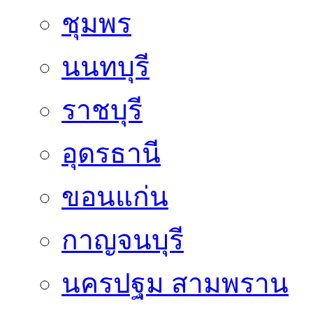
ชุมพร
นนทบุรี
ราชบุรี
อุดรธานี
ขอนแก่น
กาญจนบุรี
นครปฐม สามพราน