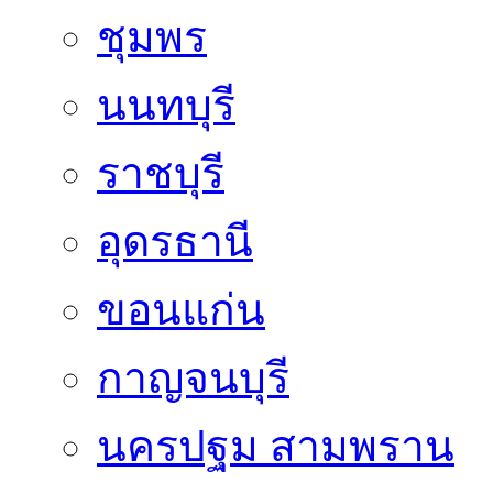
ชุมพร
นนทบุรี
ราชบุรี
อุดรธานี
ขอนแก่น
กาญจนบุรี
นครปฐม สามพราน