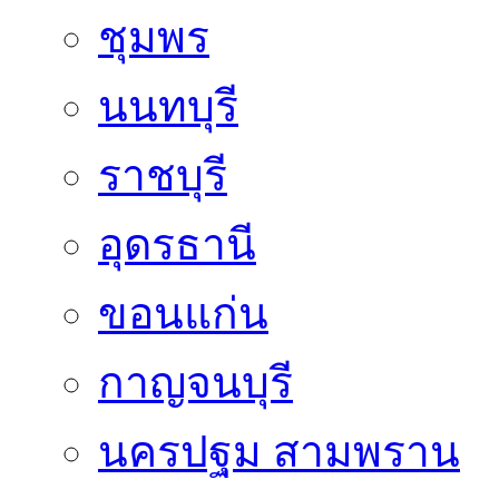
ชุมพร
นนทบุรี
ราชบุรี
อุดรธานี
ขอนแก่น
กาญจนบุรี
นครปฐม สามพราน