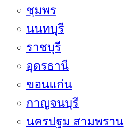
ชุมพร
นนทบุรี
ราชบุรี
อุดรธานี
ขอนแก่น
กาญจนบุรี
นครปฐม สามพราน