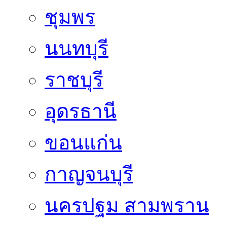
ชุมพร
นนทบุรี
ราชบุรี
อุดรธานี
ขอนแก่น
กาญจนบุรี
นครปฐม สามพราน