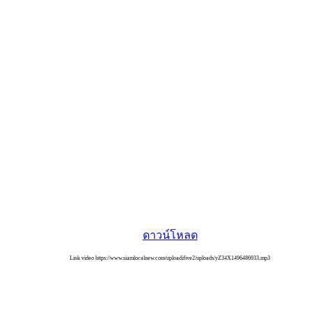
ดาวน์โหลด
Link video https://www.siamlocalnew.com/uploadifive2/uploads/yZ34X1496486933.mp3