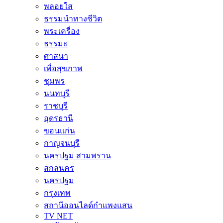
พลอยใส
ธรรมนำทางชีวิต
พระเครื่อง
ธรรมะ
ศาสนา
เพื่อสุขภาพ
ชุมพร
นนทบุรี
ราชบุรี
อุดรธานี
ขอนแก่น
กาญจนบุรี
นครปฐม สามพราน
สกลนคร
นครปฐม
กรุงเทพ
สถานีออนไลด์กำแพงแสน
TV NET