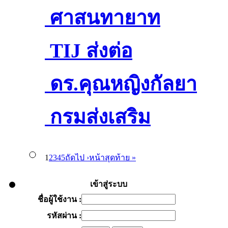
เด็ก ...
ประสบภัยน้ำท่วม
กรรมการอาหาร
จากพายุโพดุล 10
รองนายกรัฐมนตรี
หนุ่ม น้อยจากแดน
ลือและฟื้...
แนวคิด “เปลี่ยน
ทางศาสนา 5
ใจ เด็กและคนชรา
ศาสนทายาท
ณ ตลาดกรุงธน
และยา(อย.)
จังหวัด เร่งช่วย
และคณะผู้บริหาร
ใต้ อ๊อฟ อธิวัฒน์
สภากาชาดไทย
เรา เปลี่ย...
ศาสนา จัดกิจกร
ศูนย์บางละมุง
สืบสาน และเผยแผ่
TIJ ส่งต่อ
สะพานซังฮ...
ประธานการ
เหลือผู้ประสบภัย
ตรวจเยี่ยมราษฎร
คว้า ถ้วย
ขอเชิญชวนพี่น้อง
สผ. ผนึกกำลัง GIZ
รมศาสนิก
เมืองสร้างสุขของ
พระพุทธศาสนา
โครงการเรือนจำ
ดร.คุณหญิงกัลยา
ประชุมเชิงปฏิบัติ
อย่างต่อเนื่อง &n...
ที่ได้รับผลกระทบ
พระราชทาน ฯ
ชาวไทยร่วมปัน
ปลุกกระแสลดโลก
สัมพันธ์...
ทุก...
ภายใต้กองทุนส่ง
ต้นแบบรุกอาเซียน
โสภณพนิช
กรมส่งเสริม
กา...
จากพายุ “โพดุล”
พร้อม เงินรางวัล 1
น้ำใจ เพื่อช่วย
ร้อนภายใต้
กรมการศาสนา
รมว.จุติ ขยัน วัน
เสริมการเผยแผ่...
เริ่มประเทศแรกที่
ประธานเปิดงาน
การเกษตร โชว์
1
2
3
4
5
ถัดไป ›
หน้าสุดท้าย »
ที่ อ.เส...
ล้านบาท แชมป์
เหลือและฟื้นฟูผู้
แนวคิด “เปลี่ยน
ร่วมกับองค์การ
หยุด เดินสาย
กรมการศาสนา
กัมพูชา
มหกรรมการศึกษา
การขึ้นทะเบียน
เข้าสู่ระบบ
คนแร...
ประสบภัยพิบัติ
เรา เปลี่ยนโลก
ทางศาสนา 5
เยี่ยมและให้กำลัง
ชื่อผู้ใช้งาน :
กระทรวง
TIJ ส่งต่อโครงการ
ชาติ ย้ำเลิกระบ...
เกษตรกร สู่การจัด
รหัสผ่าน :