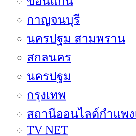
ขอนแก่น
กาญจนบุรี
นครปฐม สามพราน
สกลนคร
นครปฐม
กรุงเทพ
สถานีออนไลด์กำแพ
TV NET