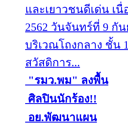
และเยาวชนดีเด่น เนื
2562 วันจันทร์ที่ 9 ก
บริเวณโถงกลาง ชั้น
สวัสดิการ...
"รมว.พม" ลงพื้น
ที่ จ.อำนาจเจริญ
ศิลปินนักร้อง!!
เยี่ยมเยียนช่วย
ร่วมร้องเพลงเปิด
อย.พัฒนาแผน