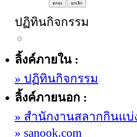
พายุโพดุล ...
ร้อน” (Climat...
ศาสนา จัดกิจกร
ใจ เด็กและคน
วัฒนธรรม จัด
เรือนจำต้นแบบรุก
ดร.คุณหญิงกัลยา
ทำผังแปลงเกษ...
ปฏิทินกิจกรรม
รมศาสนิกสัมพันธ์
ชรา/ ศูนย์
ประชุมชี้แจง
อาเซียนเริ่ม
โสภณพนิช
กรมส่งเสริม
เยี่ยมเยียนผู้นำ
บางละมุง เน้น
โครงการสนับสนุน
ประเทศแรกที่
ประธานเปิดงาน
การเกษตร โชว์
ลิ้งค์ภายใน :
ศาสนา ที่จังห...
"สร้างเป็...
ศาสนทายาท
กัมพูชา กรุงเทพฯ,
มหกรรมการศึกษา
การขึ้นทะเบียน
» ปฏิทินกิจกรรม
สืบสาน และเผยแผ่
29 กุมภาพันธ์
ชาติ ย้ำเลิกระบบ
เกษตรกร สู่การจัด
ลิ้งค์ภายนอก :
2562 ...
พระพุทธศาสนา
แพ้คัดออกไม่แบ่ง
ทำผังแปลง
» สำนักงานสลากกินแบ่
ภ...
แยกผู้เรียนเก...
เกษตรกรรมดิจิทัล
» sanook.com