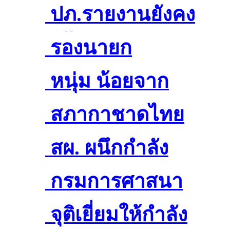
เหลือครอบครัวผู้สู
หมวกขอรับ
ร่วมภาคประชา
ปภ.รายงานยังคง
งอ...
บริจาคช่วยเหลือผู้
สังคมกำหนดการ
มีพื้นที่ประสบภัย
รองนายก
"รมว.พม" ลงพื้นที่
ประสบภัย...
ทำงานเชิง
จากพายุโพดุล 10
รัฐมนตรีและคณะ
หนุ่ม น้อยจาก
จ.อำนาจเจริญ
ศิลปินนักร้อง!!
คุณภาพ
จังหวัด เร่งช่วย
ผู้บริหารตรวจ
แดนใต้ อ๊อฟ อธิ
สภากาชาดไทย
เยี่ยมเยียนช่วย
ร่วมร้องเพลงเปิด
นายแพทย์พูลลาภ
เหลื...
เยี่ยมราษฎรที่ได้
วัฒน์ คว้า ถ้วย
ขอเชิญชวนพี่น้อง
สผ. ผนึกกำลัง
เหลือครอบครัวผู้
หมวกขอรับ
ฉันทวิจิตรวงศ์ รอง
ปภ.รายงานยังคงมี
รับผลกระทบจาก
พระราชทาน ฯ
ชาวไทยร่วมปัน
GIZ ปลุกกระแส
กรมการศาสนา
สูงอายุ ผู้พิการและ
บริจาคช่วยเหลือผู้
เลขาธิการ คณะ
พื้นที่ประสบภัย
พาย...
พร้อม เงินรา...
น้ำใจ เพื่อช่วยเห
ลดโลกร้อนภายใต้
ร่วมกับองค์การ
จุติเยี่ยมให้กำลัง