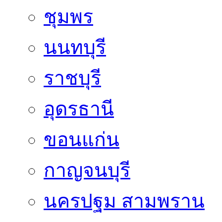
ชุมพร
นนทบุรี
ราชบุรี
อุดรธานี
ขอนแก่น
กาญจนบุรี
นครปฐม สามพราน